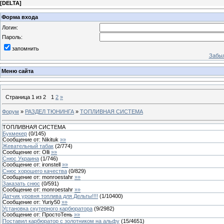
[
DELTA
]
Форма входа
Логин:
Пароль:
запомнить
Забыл
Меню сайта
Страница
1
из
2
1
2
»
Форум
»
РАЗДЕЛ ТЮНИНГА
»
ТОПЛИВНАЯ СИСТЕМА
ТОПЛИВНАЯ СИСТЕМА
Букмекер
(
0
/
145
)
Сообщение от:
Nikituk
»»
Жевательный табак
(
2
/
774
)
Сообщение от:
Olli
»»
Снюс Украина
(
1
/
746
)
Сообщение от:
ironstell
»»
Снюс хорошего качества
(
0
/
829
)
Сообщение от:
monroestahr
»»
Заказать снюс
(
0
/
591
)
Сообщение от:
monroestahr
»»
Датчик уровня топлива для Дельты!!!!
(
1
/
10400
)
Сообщение от:
Yuriy50
»»
Установка скутерного карбюратора
(
9
/
2982
)
Сообщение от:
ПростоТень
»»
Поставил карбюратор с золотником на альфу
(
15
/
4651
)