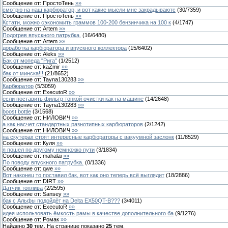
Сообщение от:
ПростоТень
»»
смотрю на наш карбюратор, и вот какие мысли мне закрадываютс
(
30
/
7359
)
Сообщение от:
ПростоТень
»»
Кстати, можно сэкономить граммов 100-200 бензинчика на 100 к
(
4
/
1747
)
Сообщение от:
Artem
»»
Подогрев впускного патрубка.
(
16
/
6480
)
Сообщение от:
Artem
»»
доработка карбюратора и впускного коллектора
(
15
/
6402
)
Сообщение от:
Aleks
»»
Бак от мопеда "Рига"
(
1
/
2512
)
Сообщение от:
kaZmir
»»
бак от минска!!!
(
21
/
8652
)
Сообщение от:
Tayna130283
»»
Карбюратор
(
5
/
3059
)
Сообщение от:
ExecutoR
»»
если поставить фильтр тонкой очистки как на машине
(
14
/
2648
)
Сообщение от:
Tayna130283
»»
boost bottle
(
3
/
1568
)
Сообщение от:
НИЛОВИЧ
»»
а как насчет стандартных разнотипных карбюраторов
(
2
/
1242
)
Сообщение от:
НИЛОВИЧ
»»
на скутерах стоят интересные карбюраторы с вакуумной заслонк
(
11
/
8529
)
Сообщение от:
Куля
»»
я пошел по другому немножко пути
(
3
/
1834
)
Сообщение от:
mahalai
»»
По поводу впускного патрубка.
(
0
/
1336
)
Сообщение от:
qwe
»»
Вот наконец то поставил бак, вот как оно теперь всё выглядит
(
18
/
2886
)
Сообщение от:
DIRT
»»
Датчик топлива
(
2
/
2595
)
Сообщение от:
Sansey
»»
бак с Альфы подойдёт на Delta EX50QT-B???
(
3
/
4011
)
Сообщение от:
ExecutoR
»»
идея использовать ёмкость рамы в качестве дополнительного ба
(
9
/
1276
)
Сообщение от:
Ромак
»»
Найдено
30
тем. На странице показано
25
тем.