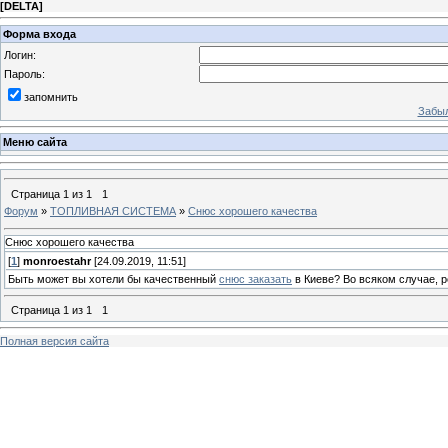
[
DELTA
]
Форма входа
Логин:
Пароль:
запомнить
Забыл
Меню сайта
Страница
1
из
1
1
Форум
»
ТОПЛИВНАЯ СИСТЕМА
»
Снюс хорошего качества
Снюс хорошего качества
[
1
]
monroestahr
[24.09.2019, 11:51]
Быть может вы хотели бы качественный
снюс заказать
в Киеве? Во всяком случае, р
Страница
1
из
1
1
Полная версия сайта