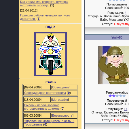
Как увеличить скорость скутера,
Пользователь
мотоцикла, мопеда.
(
1
)
Сообщений:
100
[21.04.2012]
Репутация:
4
Принцип работы четырехтактного
Откуда: м. Косiв Iвано-Фран
двигателя.
(
1
)
Байк: Musstang YX
Статус:
Отсутств
ПДД У
Yuriy50
Статьи
[09.04.2009]
[
Освещение
]
Генерал-майор
Светодиодная светотехника
(
0
)
[18.04.2009]
[
Мотошлём
]
Проверенный
Сообщений:
391
Выбор и использование
мотоциклетных шлемов
(
0
)
Репутация:
17
Откуда: Калиновка Винни
[08.03.2009]
[
Безопасность
]
Байк: Delta EX 50Q
Статус:
Отсутств
Управление мотоциклом: Часть 9.
Торможение
(
0
)