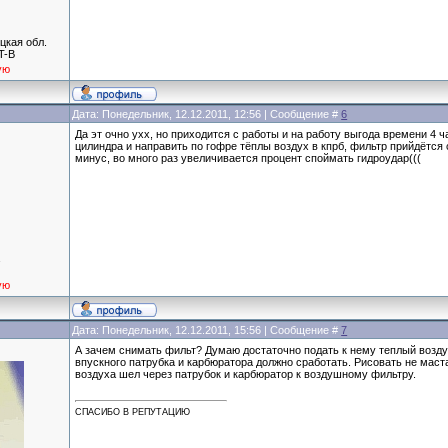
цкая обл.
T-B
ую
Дата: Понедельник, 12.12.2011, 12:56 | Сообщение #
6
Да эт очно ухх, но приходится с работы и на работу выгода времени 4 ч
цилиндра и направить по гофре тёплы воздух в кпрб, фильтр прийдётся 
минус, во много раз увеличивается процент споймать гидроудар(((
а
ую
Дата: Понедельник, 12.12.2011, 15:56 | Сообщение #
7
А зачем снимать фильт? Думаю достаточно подать к нему теплый воздух
впускного патрубка и карбюратора должно сработать. Рисовать не маста
воздуха шел через патрубок и карбюратор к воздушному фильтру.
СПАСИБО В РЕПУТАЦИЮ