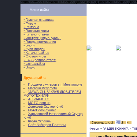
onmousewheel = onscroll = function(){checkPgDn()} onresize= function(){botRi
Меню сайта
• Главная страница
• Форум
• Ремзона
• Гостевая книга
• Каталог статей
• Инструкции(мануалы)
• Города проживания
• Блоги
• Купи-продай
• Каталог сайтов
• Онлайн игры
• FAQ (вопрос/ответ)
• Фотоальбом
• Видио
Друзья сайта
Продажа скутеров в г. Мелитополе
Магазин Begemoto
"JAWA-CLUB" КЛУБ ЛЮБИТЕЛЕЙ
МОТОТЕХНИКИ
АЛЬФАМОТО
MOTO.com.ua
Донецкий Скутер Клуб
МотоВелоТехника
Харьковский Независимый Скутер
Клуб
Карта Украины
1
Страница
1
из
2
2
»
Сайт байкеров Полтавы
Форум
»
РАЗДЕЛ ТЮНИНГА
»
ТО
доработка карбюрато