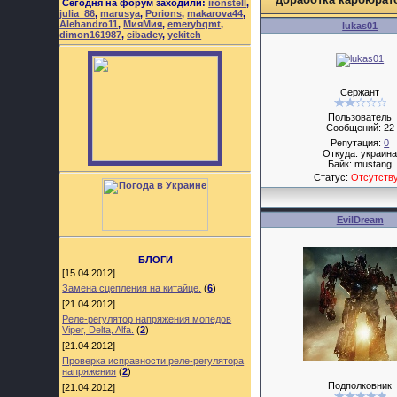
Сегодня на форум заходили:
ironstell
,
julia_86
,
marusya
,
Porions
,
makarova44
,
Alehandro11
,
МияМия
,
emerybqmt
,
lukas01
dimon161987
,
cibadey
,
yekiteh
Сержант
Пользователь
Сообщений:
22
Репутация:
0
Откуда: украин
Байк: mustang
Статус:
Отсутств
EvilDream
БЛОГИ
[15.04.2012]
Замена сцепления на китайце.
(
6
)
[21.04.2012]
Реле-регулятор напряжения мопедов
Viper, Delta, Alfa.
(
2
)
[21.04.2012]
Проверка исправности реле-регулятора
напряжения
(
2
)
Подполковник
[21.04.2012]