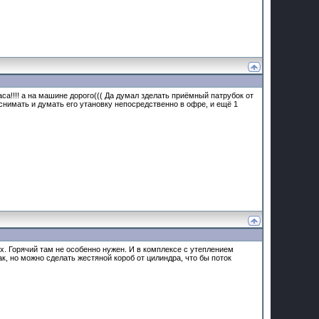
аса!!!! а на машине дорого((( Да думал зделать приёмный патрубок от
снимать и думать его утановку непосредственно в офре, и ещё 1
. Горячий там не особенно нужен. И в комплексе с утеплением
к, но можно сделать жестяной короб от цилиндра, что бы поток