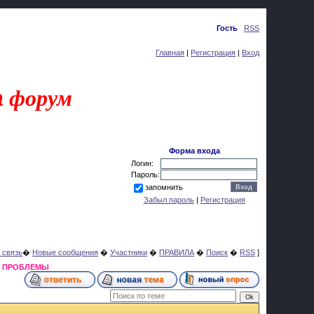
Четверг, 06.08.2026, 16:00
Приветствую Вас
Гость
|
RSS
Главная
|
Регистрация
|
Вход
a
форум
Форма входа
Логин:
Пароль:
запомнить
Забыл пароль
|
Регистрация
 связь
�
Новые сообщения
�
Участники
�
ПРАВИЛА
�
Поиск
�
RSS
]
Я ПРОБЛЕМЫ