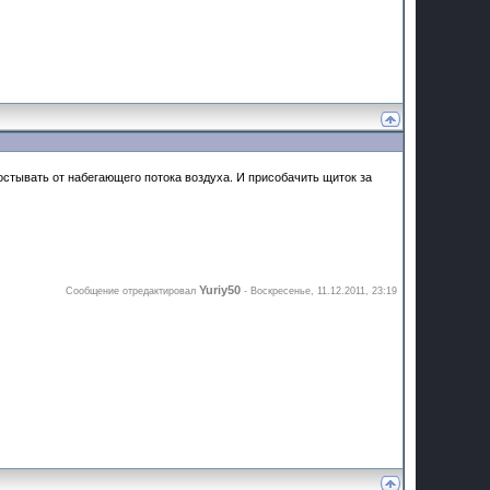
 остывать от набегающего потока воздуха. И присобачить щиток за
Yuriy50
Сообщение отредактировал
-
Воскресенье, 11.12.2011, 23:19