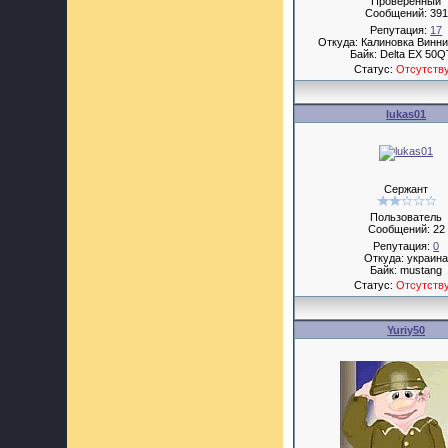
Проверенный
Сообщений:
391
Репутация:
17
Откуда: Калиновка Винни
Байк: Delta EX 50Q
Статус:
Отсутств
lukas01
Сержант
Пользователь
Сообщений:
22
Репутация:
0
Откуда: украин
Байк: mustang
Статус:
Отсутств
Yuriy50