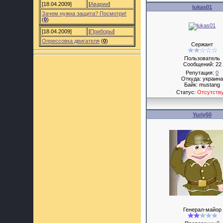
[18.04.2009]
[
Аварии
]
lukas01
Зачем нужна защита? Посмотри!
(
0
)
[18.04.2009]
[
Приборы
]
Опрессовка двигателя
(
0
)
Сержант
Пользователь
Сообщений:
22
Репутация:
0
Откуда: украин
Байк: mustang
Статус:
Отсутств
Yuriy50
Генерал-майор