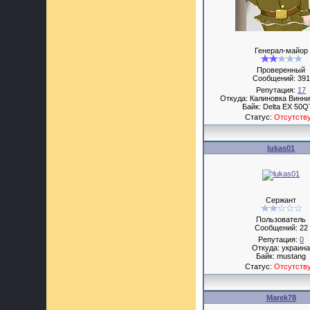
Генерал-майор
Проверенный
Сообщений:
391
Репутация:
17
Откуда: Калиновка Винни
Байк: Delta EX 50Q
Статус:
Отсутств
lukas01
Сержант
Пользователь
Сообщений:
22
Репутация:
0
Откуда: украин
Байк: mustang
Статус:
Отсутств
Marek78