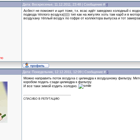
Дата: Воскресенье, 11.12.2011, 23:48 | Сообщение #
4
Асбест не поможет и щит тоже, т.к. всас идёт заведомо холодный с вод
подвода тёплого воздуха))))) тип как на жигулях хоть там карб и в мотор
воздухану тёплый воздух по гофре от коллектора выпуска и тот замерза
а
ую
Дата: Понедельник, 12.12.2011, 12:09 | Сообщение #
5
Можно направить поток воздуха с цилиндра к воздушному фильтру. Мет
коробом подать сзади цилиндра к фильтру.
И все таки зимой ездить холодно.
СПАСИБО В РЕПУТАЦИЮ