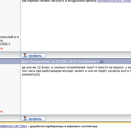
как вариант можно засунуть в воздушный фильтр
нагревательный элем
польский р-н
ка
L50Q-L
ую
Дата: Понедельник, 12.12.2011, 19:52 | Сообщение #
10
да они же 12 вольт, а сколько потребление тока? я просто не вкурсе. у
пол часа при работающем моторе. может и она не порёт, китаёзы всё в 
развиить))))
а
ую
ПЛИВНАЯ СИСТЕМА
»
доработка карбюратора и впускного коллектора