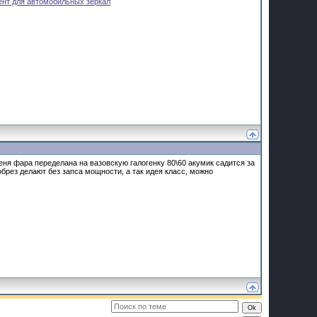
ент для автомобильных зеркал
 меня фара переделана на вазовскую галогенку 80\60 акумик садится за
обрез делают без запса мощности, а так идея класс, можно