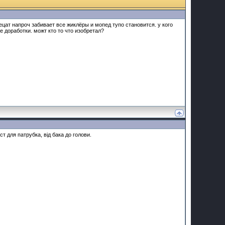
цат напроч забивает все жиклёры и мопед тупо становится. у кого
е доработки. можт кто то что изобретал?
ст для патрубка, від бака до голови.