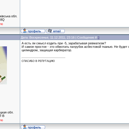
кiвська обл.
48Q
ую
Дата: Воскресенье, 11.12.2011, 23:16 | Сообщение #
3
А есть ли смысл ездить при -5, зарабатывая ревматизм?
И самое простое - это обмотать патрубок асбестовой тканью. Не будет
цилиндром, защищая карбюратор.
СПАСИБО В РЕПУТАЦИЮ
цкая обл.
T-B
ую