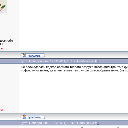
цкая обл.
T-B
ую
Дата: Понедельник, 12.12.2011, 16:15 | Сообщение #
8
не если сделать подход свежего тёплого воздуха возле фильтра, то я д
гофре, он остынет, да и чемтеплее тем лучше смесеобразовыние. (из п
а
ую
Дата: Понедельник, 12.12.2011, 19:42 | Сообщение #
9