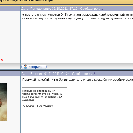
Дата: Понедельник, 31.10.2011, 17:10 | Сообщение #
1
с наступлением холодов 0 -5 начинает замерзать карб. воздушный конде
есть какие идеи как сделать ему подачу тёплого воздуха ну вякие разны
а
ую
Дата: Вторник, 01.11.2011, 01:24 | Сообщение #
2
Пошукай на сайті, тут я бачив одну штуку, де з куска бляхи зробили захи
Никогда не оправдывайся —
твоим друзьям это не нужно, а
враги все равно не поверят. (Э.
Хаббард)
''Спасибо'' в репутацію)))