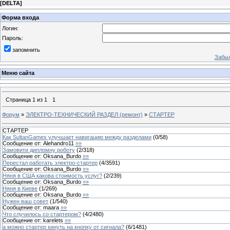
[
DELTA
]
Форма входа
Логин:
Пароль:
запомнить
Забыл
Меню сайта
Страница
1
из
1
1
Форум
»
ЭЛЕКТРО-ТЕХНИЧЕСКИЙ РАЗДЕЛ (ремонт)
»
СТАРТЕР
СТАРТЕР
Как SultanGames улучшает навигацию между разделами
(
0
/
58
)
Сообщение от:
Alehandro11
»»
Замовити дипломну роботу
(
2
/
318
)
Сообщение от:
Oksana_Burdo
»»
Перестал работать электро-стартер
(
4
/
3591
)
Сообщение от:
Oksana_Burdo
»»
Няня в США какова стоимость услуг?
(
2
/
239
)
Сообщение от:
Oksana_Burdo
»»
Няня в Киеве
(
1
/
269
)
Сообщение от:
Oksana_Burdo
»»
Нужен ваш совет
(
1
/
540
)
Сообщение от:
maara
»»
Что случилось со стартером?
(
4
/
2480
)
Сообщение от:
karelets
»»
а можно стартер кинуть на кнопку от сигнала?
(
6
/
1481
)