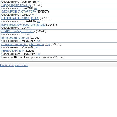
Сообщение от:
pom4ik_15
»»
Народ, нужна помощь
(
8
/
1936
)
Сообщение от:
max2011
»»
БЛОКИРОВКА СТАРТЕРА
(
25
/
9507
)
Сообщение от:
DeltaD
»»
С КНОПКИ НЕ ЗАВОДИТСЯ
(
3
/
2957
)
Сообщение от:
LEXARU82
»»
изменился звук работы стартера
(
1
/
2487
)
Сообщение от:
JD
»»
СТАРТЕР(общая схема )
(
0
/
2740
)
Сообщение от:
JD
»»
Если убрать стартер
(
9
/
3967
)
Сообщение от:
НИЛОВИЧ
»»
с самого начала не работал стартер
(
9
/
3378
)
Сообщение от:
Zverek06
»»
РЕЛЕ СТАРТЕРА
(
5
/
2761
)
Сообщение от:
НИЛОВИЧ
»»
Найдено
16
тем. На странице показано
16
тем.
Полная версия сайта