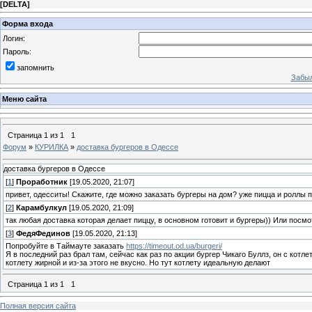
[
DELTA
]
Форма входа
Логин:
Пароль:
запомнить
Забыл
Меню сайта
Страница
1
из
1
1
Форум
»
КУРИЛКА
»
доставка бургеров в Одессе
доставка бургеров в Одессе
[
1
]
Проработник
[19.05.2020, 21:07]
привет, одесситы! Скажите, где можно заказать бургеры на дом? уже пицца и роллы 
[
2
]
Карамбулкул
[19.05.2020, 21:09]
так любая доставка которая делает пиццу, в основном готовит и бургеры)) Или посмо
[
3
]
ФедяФединов
[19.05.2020, 21:13]
Попробуйте в Таймауте заказать
https://timeout.od.ua/burgeri/
Я в последний раз брал там, сейчас как раз по акции бургер Чикаго Буллз, он с кот
котлету жирной и из-за этого не вкусно. Но тут котлету идеальную делают
Страница
1
из
1
1
Полная версия сайта