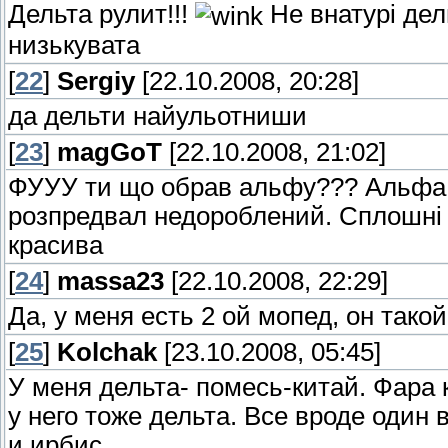
Дельта рулит!!!
Не внатурі дель
низькувата
[
22
]
Sergiy
[22.10.2008, 20:28]
да дельти найульотниши
[
23
]
magGoT
[22.10.2008, 21:02]
ФУУУ ти що обрав альфу??? Альфа 
розпредвал недороблений. Сплошні 
красива
[
24
]
massa23
[22.10.2008, 22:29]
Да, у меня есть 2 ой мопед, он такой
[
25
]
Kolchak
[23.10.2008, 05:45]
У меня дельта- помесь-китай. Фара
у него тоже дельта. Все вроде один 
и ирбис.