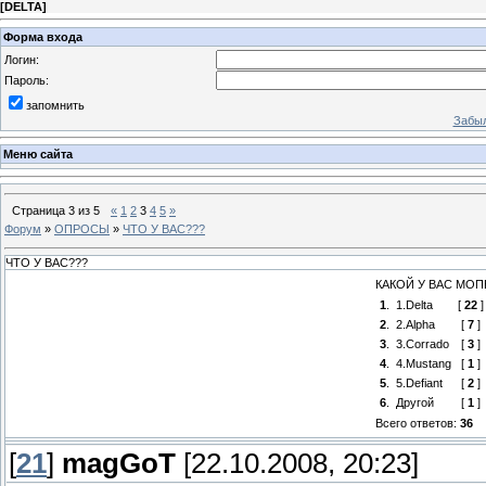
[
DELTA
]
Форма входа
Логин:
Пароль:
запомнить
Забыл
Меню сайта
Страница
3
из
5
«
1
2
3
4
5
»
Форум
»
ОПРОСЫ
»
ЧТО У ВАС???
ЧТО У ВАС???
КАКОЙ У ВАС МОП
1
.
1.Delta
[
22
]
2
.
2.Alpha
[
7
]
3
.
3.Corrado
[
3
]
4
.
4.Mustang
[
1
]
5
.
5.Defiant
[
2
]
6
.
Другой
[
1
]
Всего ответов:
36
[
21
]
magGoT
[22.10.2008, 20:23]