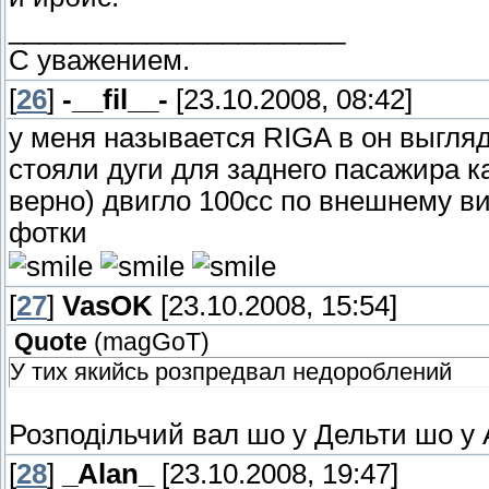
______________________
С уважением.
[
26
]
-__fil__-
[23.10.2008, 08:42]
у меня называется RIGA в он выгляди
стояли дуги для заднего пасажира к
верно) двигло 100сс по внешнему ви
фотки
[
27
]
VasOK
[23.10.2008, 15:54]
Quote
(
magGoT
)
У тих якийсь розпредвал недороблений
Розподільчий вал шо у Дельти шо у
[
28
]
_Alan_
[23.10.2008, 19:47]