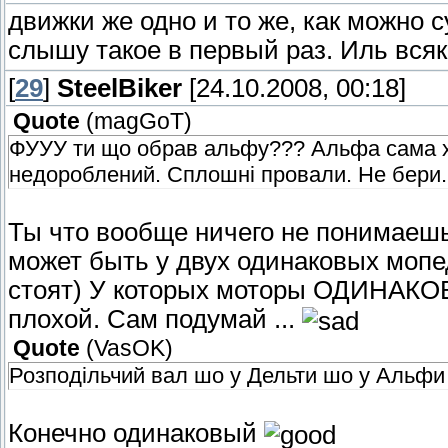
движки же одно и то же, как можно 
слышу такое в первый раз. Иль всяк
[
29
]
SteelBiker
[24.10.2008, 00:18]
Quote
(
magGoT
)
ФУУУ ти що обрав альфу??? Альфа сама х
недороблений. Сплошні провали. Не бери.
Ты что вообще ничего не понимаеш
может быть у двух одинаковых мопед
стоят) У которых моторы ОДИНАКОВЫ
плохой. Сам подумай ...
Quote
(
VasOK
)
Розподільчий вал шо у Дельти шо у Альфи
Конечно одинаковый