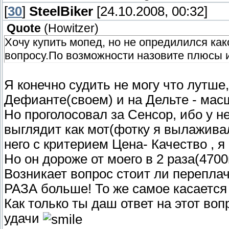
[
30
]
SteelBiker
[24.10.2008, 00:32]
Quote
(
Howitzer
)
Хочу купить мопед, но не опредилился ка
вопросу.По возможности назовите плюсы 
Я конечно судить не могу что лутше,
Дефианте(своем) и на Дельте - ма
Но проголосовал за Сенсор, ибо у не
выглядит как мот(фотку я вылаживал
него с критерием Цена- Качество , я
Но он дороже от моего в 2 раза(470
Возникает вопрос стоит ли переплач
РАЗА больше! То же самое касается
Как только ты даш ответ на этот воп
удачи