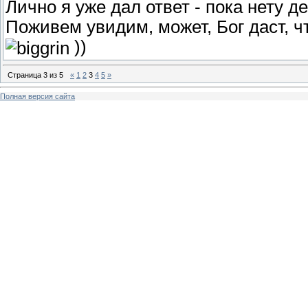
Лично я уже дал ответ - пока нету де
Поживем увидим, может, Бог даст, 
))
Страница
3
из
5
«
1
2
3
4
5
»
Полная версия сайта