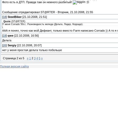
Фото есть в ДТП. Правда там он немного разбитый!
:D
Сообщение отредактировал
ST@RTER
-
Вторник, 21.10.2008, 21:55
[
18
]
SteelBiker
[21.10.2008, 21:51]
Quote
(
ST@RTER
)
У меня Corrado 50cc. Разновидность мопеда (Дельта, Лидер, Коррадо).
\
ААА я понял, точно как мой Дефиант, только вместо Farm написано Corrado )) А то я 
[
19
]
qwe
[22.10.2008, 16:56]
Дельта
[
20
]
Sergiy
[22.10.2008, 20:07]
нет у меня простая дельта только побольше
Страница
2
из
5
«
1
2
3
4
5
»
Полная версия сайта