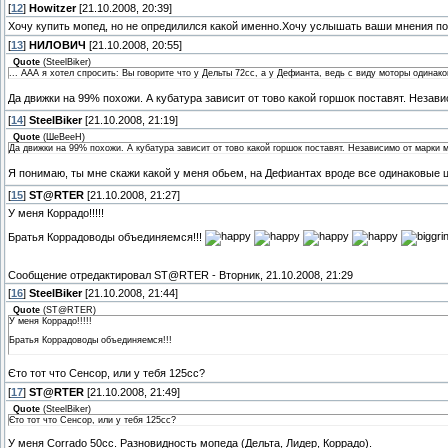
[
12
]
Howitzer
[21.10.2008, 20:39]
Хочу купить мопед, но не опредилился какой именно.Хочу услышать ваши мнения п
[
13
]
НИЛОВИЧ
[21.10.2008, 20:55]
Quote
(
SteelBiker
)
... ААА я хотел спросить: Вы говорите что у Дельты 72сс, а у Дефианта, ведь с виду моторы одинак
Да движки на 99% похожи. А кубатура зависит от тово какой горшок поставят. Незав
[
14
]
SteelBiker
[21.10.2008, 21:19]
Quote
(
ШеВееН
)
Да движки на 99% похожи. А кубатура зависит от тово какой горшок поставят. Независимо от марки 
Я понимаю, ты мне скажи какой у меня обьем, на Дефиантах вроде все одинаковые
[
15
]
ST@RTER
[21.10.2008, 21:27]
У меня Коррадо!!!!!
Братья Коррадоводы объединяемся!!!
Сообщение отредактировал
ST@RTER
-
Вторник, 21.10.2008, 21:29
[
16
]
SteelBiker
[21.10.2008, 21:44]
Quote
(
ST@RTER
)
У меня Коррадо!!!!!
Братья Коррадоводы объединяемся!!!
Єто тот что Сенсор, или у тебя 125сс?
[
17
]
ST@RTER
[21.10.2008, 21:49]
Quote
(
SteelBiker
)
Єто тот что Сенсор, или у тебя 125сс?
У меня Corrado 50cc. Разновидность мопеда (Дельта, Лидер, Коррадо).