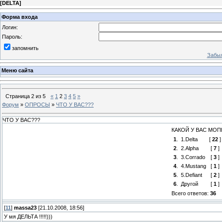
[
DELTA
]
Форма входа
Логин:
Пароль:
запомнить
Забыл
Меню сайта
Страница
2
из
5
«
1
2
3
4
5
»
Форум
»
ОПРОСЫ
»
ЧТО У ВАС???
ЧТО У ВАС???
КАКОЙ У ВАС МОП
1
.
1.Delta
[
22
]
2
.
2.Alpha
[
7
]
3
.
3.Corrado
[
3
]
4
.
4.Mustang
[
1
]
5
.
5.Defiant
[
2
]
6
.
Другой
[
1
]
Всего ответов:
36
[
11
]
massa23
[21.10.2008, 18:56]
У мя ДЕЛЬТА !!!!!)))