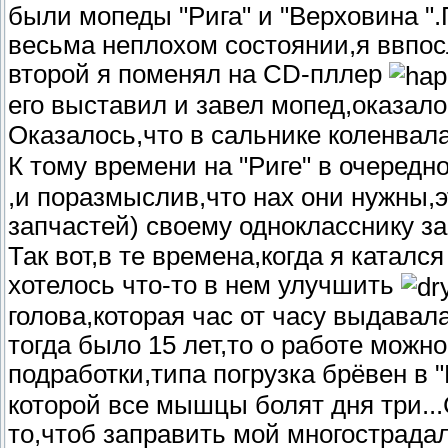
были мопеды "Рига" и "Верховина ".
весьма неплохом состоянии,я ввпос
второй я поменял на CD-пллер
его выставил и завел мопед,оказало
Оказалось,что в сальнике коленвал
К тому времени на "Риге" в очеред
,и поразмыслив,что нах они нужны,
запчастей) своему однокласснику за
Так вот,в те времена,когда я каталс
хотелось что-то в нем улучшить
голова,которая час от часу выдавал
тогда было 15 лет,то о работе можн
подработки,типа погрузка брёвен в 
которой все мышцы болят дня три...
то,чтоб заправить мой многострад