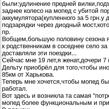
были:удлинение предней вилки,под
заднее колесо на мопед с убитой п
аккумулятора(купленного за 5 грн.у 
подзарядки через диодный мост,кот
пр.
Вобщем,большую половину сезона я 
к родственникам в соседнее село за
доставляли эти поездки...
Сейчас мне 19 лет,я женат,дочери 
Дельту приобрёл для того,чтобы ино
85км от Харькова.
Теперь мне хочется,чтобы мопед б
работал.
Вот здесь и возникла та самая "пот
мопед более функциональным и пр