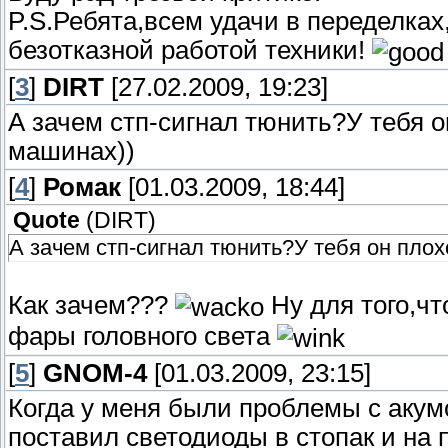
P.S.Ребята,всем удачи в переделках
безотказной работой техники!
[
3
]
DIRT
[27.02.2009, 19:23]
А зачем стп-сигнал тюнить?У тебя о
машинах))
[
4
]
Ромак
[01.03.2009, 18:44]
Quote
(
DIRT
)
А зачем стп-сигнал тюнить?У тебя он пло
Как зачем???
Ну для того,чт
фары головного света
[
5
]
GNOM-4
[01.03.2009, 23:15]
Когда у меня были проблемы с акумо
поставил светодиоды в стопак и на 