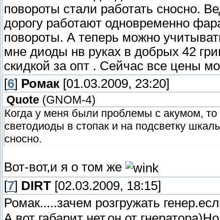
повороты стали работать сносно. Ве
дорогу работают одновременно фара
повороты. А теперь можно учитыват
мне диоды нв руках в добрых 42 гри
скидкой за опт . Сейчас все цены 
[
6
]
Ромак
[01.03.2009, 23:20]
Quote
(
GNOM-4
)
Когда у меня были проблемы с акумом, то
светодиоды в стопак и на подсветку шкалы
сносно.
Вот-вот,и я о том же
[
7
]
DIRT
[02.03.2009, 18:15]
Ромак.....зачем розгружать генер.ес
А вот габарит нет.он от гнератора)Но