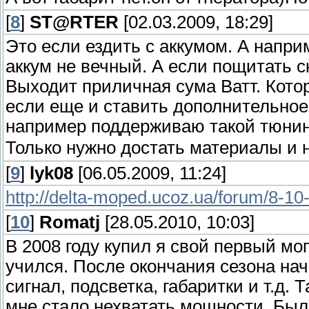
[
8
]
ST@RTER
[02.03.2009, 18:29]
Это если ездить с аккумом. А напри
аккум не вечный. А если пощитать с
Выходит приличная сума Ватт. Кото
если еще и ставить дополнительное 
например поддерживаю такой тюнин
Только нужно достать материалы и 
[
9
]
lyk08
[06.05.2009, 11:24]
http://delta-moped.ucoz.ua/forum/8-10
[
10
]
Romatj
[28.05.2010, 10:03]
В 2008 году купил я свой первый моп
учился. После окончания сезона нач
сигнал, подсветка, габаритки и т.д. 
мне стало нехватать мощности. Был