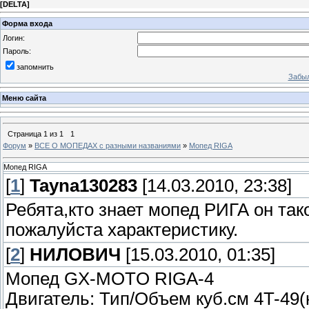
[
DELTA
]
Форма входа
Логин:
Пароль:
запомнить
Забыл
Меню сайта
Страница
1
из
1
1
Форум
»
ВСЕ О МОПЕДАХ с разными названиями
»
Мопед RIGA
Мопед RIGA
[
1
]
Tayna130283
[14.03.2010, 23:38]
Ребята,кто знает мопед РИГА он так
пожалуйста характеристику.
[
2
]
НИЛОВИЧ
[15.03.2010, 01:35]
Мопед GX-MOTO RIGA-4
Двигатель: Тип/Объем куб.см 4T-49(