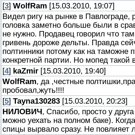
[
3
]
WolfRam
[15.03.2010, 19:07]
Видел ригу на рынке в Павлограде, 
головка заметно больше были в сра
не нужно. Продавец говорил что там 
гривень дороже дельты. Правда сей
полтинники потому как на таможне п
конкретной партии. Но мопед такой 
[
4
]
kaZmir
[15.03.2010, 19:40]
WolfRam
, да ,честные полтишки,пра
пробовал,жуть!!!!
[
5
]
Tayna130283
[15.03.2010, 20:23]
НИЛОВИЧ
, Спасибо, просто у друга
можно уехать на полном баке). Когда
спицы вырвало сразу. Не повлияет л