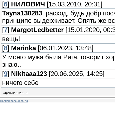
[
6
]
НИЛОВИЧ
[15.03.2010, 20:31]
Tayna130283
, расход, будь добр по
принципе выдерживает. Опять же все
[
7
]
MargotLedbetter
[15.01.2020, 00:
вещь!
[
8
]
Marinka
[06.01.2023, 13:48]
У моего мужа была Рига, говорит х
знаю..
[
9
]
Nikitaaa123
[20.06.2025, 14:25]
ничего себе
Страница
1
из
1
1
Полная версия сайта