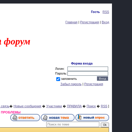
Суббота, 08.08.2026, 12:32
Приветствую Вас
Гость
|
RSS
Главная
|
Регистрация
|
Вход
a
форум
Форма входа
Логин:
Пароль:
запомнить
Забыл пароль
|
Регистрация
 связь
�
Новые сообщения
�
Участники
�
ПРАВИЛА
�
Поиск
�
RSS
]
Я ПРОБЛЕМЫ