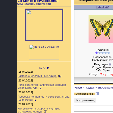
Сегодня на форум заходили:
AleX_Stasiuk
,
emerybqmt
helenka06
Полковник
Пользователь
Сообщений:
192
Репутация:
0
Откуда: Луганск
БЛОГИ
Байк: Урал
[15.04.2012]
Статус:
Отсутств
Замена сцепления на китайце.
(
6
)
[21.04.2012]
Реле-регулятор напряжения мопедов
Viper, Delta, Alfa.
(
2
)
Форум
»
РАЗДЕЛ РАЗНООБРАЗН
[21.04.2012]
1
Страница
1
из
1
Проверка исправности реле-регулятора
напряжения
(
2
)
[21.04.2012]
Как увеличить скорость скутера,
мотоцикла, мопеда.
(
1
)