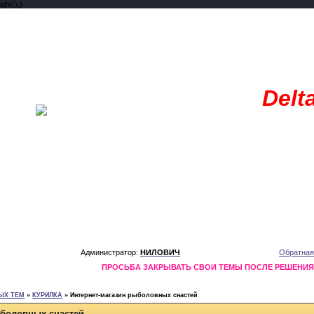
ght();}
Delt
Администратор:
НИЛОВИЧ
Обратная
ПРОСЬБА ЗАКРЫВАТЬ СВОИ ТЕМЫ ПОСЛЕ РЕШЕНИ
ЫХ ТЕМ
»
КУРИЛКА
»
Интернет-магазин рыболовных снастей
ыболовных снастей