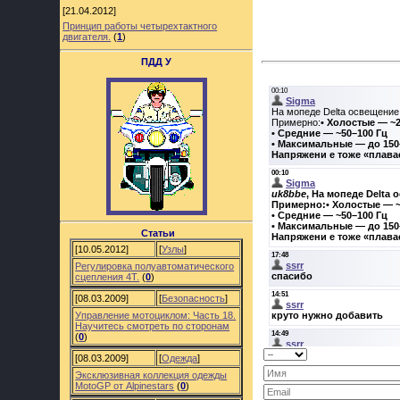
[21.04.2012]
Принцип работы четырехтактного
двигателя.
(
1
)
ПДД У
Статьи
[10.05.2012]
[
Узлы
]
Регулировка полуавтоматического
сцепления 4Т.
(
0
)
[08.03.2009]
[
Безопасность
]
Управление мотоциклом: Часть 18.
Научитесь смотреть по сторонам
(
0
)
[08.03.2009]
[
Одежда
]
Эксклюзивная коллекция одежды
MotoGP от Alpinestars
(
0
)