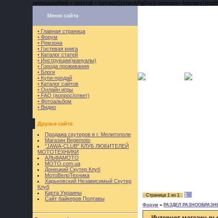
onmousewheel = onscroll = function(){checkPgDn()} onresize= function(){botRi
Меню сайта
• Главная страница
• Форум
• Ремзона
• Гостевая книга
• Каталог статей
• Инструкции(мануалы)
• Города проживания
• Блоги
• Купи-продай
• Каталог сайтов
• Онлайн игры
• FAQ (вопрос/ответ)
• Фотоальбом
• Видио
Друзья сайта
Продажа скутеров в г. Мелитополе
Магазин Begemoto
"JAWA-CLUB" КЛУБ ЛЮБИТЕЛЕЙ
МОТОТЕХНИКИ
АЛЬФАМОТО
MOTO.com.ua
Донецкий Скутер Клуб
МотоВелоТехника
Харьковский Независимый Скутер
Клуб
Карта Украины
1
Страница
1
из
1
Сайт байкеров Полтавы
Форум
»
РАЗДЕЛ РАЗНООБРАЗН
Интернет-магазин р