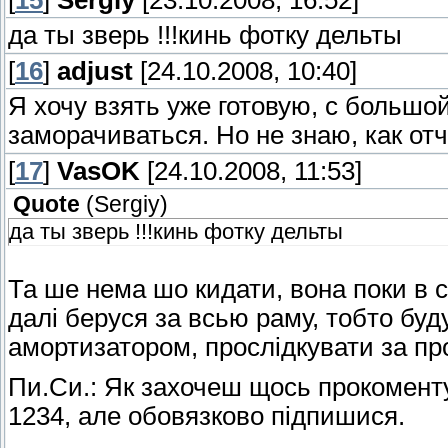
[
15
]
Sergiy
[23.10.2008, 16:52]
да ты зверь !!!кинь фотку дельты
[
16
]
adjust
[24.10.2008, 10:40]
Я хочу взять уже готовую, с большой
заморачиваться. Но не знаю, как отчи
[
17
]
VasOK
[24.10.2008, 11:53]
Quote
(
Sergiy
)
да ты зверь !!!кинь фотку дельты
Та ше нема шо кидати, вона поки в 
далі беруся за всью раму, тобто буд
амортизатором, прослідкувати за 
Пи.Си.: Як захочеш щось прокоментув
1234, але обовязково підпишися.