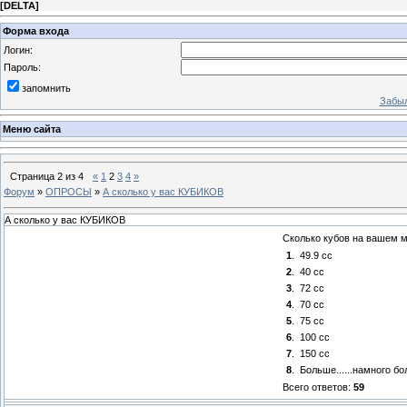
[
DELTA
]
Форма входа
Логин:
Пароль:
запомнить
Забыл
Меню сайта
Страница
2
из
4
«
1
2
3
4
»
Форум
»
ОПРОСЫ
»
А сколько у вас КУБИКОВ
А сколько у вас КУБИКОВ
Сколько кубов на вашем 
1
.
49.9 cc
2
.
40 cc
3
.
72 cc
4
.
70 cc
5
.
75 cc
6
.
100 cc
7
.
150 cc
8
.
Больше......намного б
Всего ответов:
59