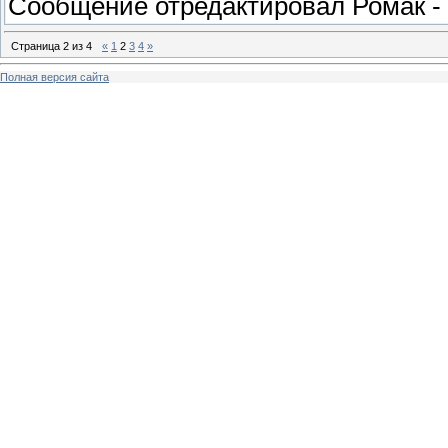
Сообщение отредактировал
Ромак
-
Страница
2
из
4
«
1
2
3
4
»
Полная версия сайта