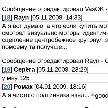
Сообщение отредактировал
VasOK
[
18
]
Rayn
[05.11.2008, 14:33]
А я вот думаю, а что если купить мо
смотрел визуально моторы идентичны
сцепление центробежное крутонул руч
помоему та получше...
Сообщение отредактировал
Rayn
-
С
[
19
]
Серёга
[05.11.2008, 23:29]
у мну 125
[
20
]
Ромак
[04.01.2009, 18:16]
А я чистого полтинника взял...