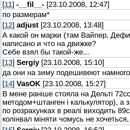
[
11
]
-__fil__-
[23.10.2008, 12:47]
по размерам*
[
12
]
adjust
[23.10.2008, 13:48]
А какой он марки (там Вайпер, Дефиа
написано и что на движке?
Себе взял бы такой-же...
[
13
]
Sergiy
[23.10.2008, 15:10]
да они на зиму подешивеют намного 
[
14
]
VasOK
[23.10.2008, 15:27]
В мене раніше стояла на Дельті 72сс
методом+штанген і калькулятор), а 
по розрахунках в реалі виходить 89сс
колінвал міняти чомусь не хочеться