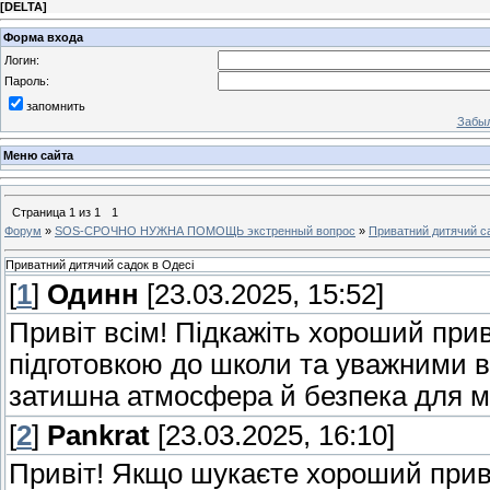
[
DELTA
]
Форма входа
Логин:
Пароль:
запомнить
Забыл
Меню сайта
Страница
1
из
1
1
Форум
»
SOS-СРОЧНО НУЖНА ПОМОЩЬ экстренный вопрос
»
Приватний дитячий са
Приватний дитячий садок в Одесі
[
1
]
Одинн
[23.03.2025, 15:52]
Привіт всім! Підкажіть хороший при
підготовкою до школи та уважними 
затишна атмосфера й безпека для 
[
2
]
Pankrat
[23.03.2025, 16:10]
Привіт! Якщо шукаєте хороший прив