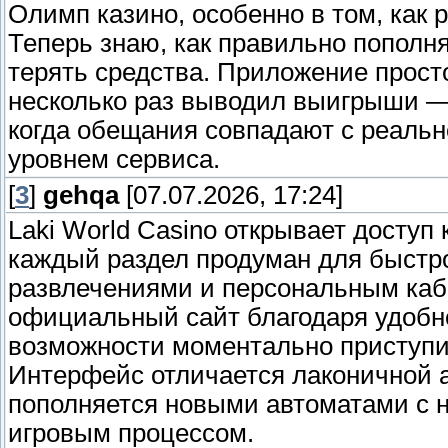
Олимп казино, особенно в том, как 
Теперь знаю, как правильно пополня
терять средства. Приложение прост
несколько раз выводил выигрыши — 
когда обещания совпадают с реальн
уровнем сервиса.
[
3
]
gehqa
[07.07.2026, 17:24]
Laki World Casino открывает доступ
каждый раздел продуман для быстр
развлечениями и персональным каб
официальный сайт благодаря удобно
возможности моментально приступит
Интерфейс отличается лаконичной а
пополняется новыми автоматами с
игровым процессом.