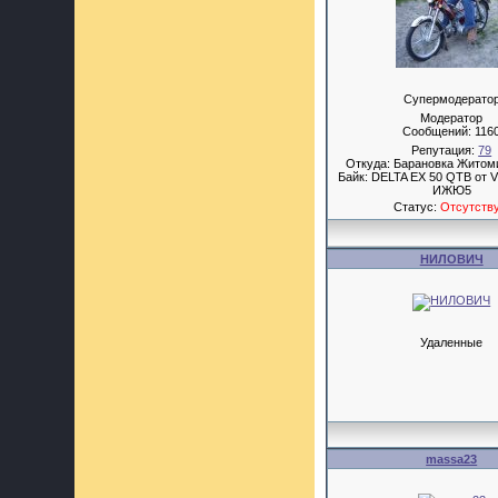
Супермодерато
Модератор
Сообщений:
116
Репутация:
79
Откуда: Барановка Житом
Байк: DELTA EX 50 QTB от V
ИЖЮ5
Статус:
Отсутств
НИЛОВИЧ
Удаленные
massa23