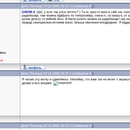
Дата: Пятница, 07.11.2008, 01:37 | Сообщение #
4
GNOM-4
, (Шо, у всіх так упси летять? ) Та ні, просто мені в свій час п
радіобазарі, там можна підібрать по типорозміру, ємкості, та напрузі, от
купив дельту то вийняв його. В Києві купить можна на радіобазарі і ще 
правда свинцевокислотників мало, більше нікельметалгідридних. Я віддав
івка
ую
Дата: Пятница, 07.11.2008, 01:37 | Сообщение #
5
Я читаю эту ветку и удивляюсь. Непойму, это вам так не везет с акумул
делаю и все внорме.
Дата: Пятница, 07.11.2008, 01:37 | Сообщение #
6