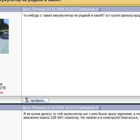
Дата: Пятница, 07.11.2008, 01:37 | Сообщение #
1
то нибудь с тавил аккумулятор не родной и какой? тут купил фильтр в
ая
 QTB
ую
Дата: Пятница, 07.11.2008, 01:37 | Сообщение #
2
Я як купив дельту то той акумулятор шо з нею йшов зразу відложив, а 
живлення компа 12В 4А*г помоєму. Не люблю я в електроліті бовтаться, та