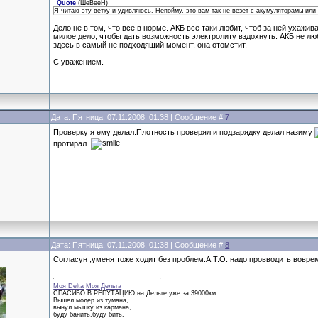
Quote
(
ШеВееН
)
Я читаю эту ветку и удивляюсь. Непойму, это вам так не везет с акумуляторамы или 
Дело не в том, что все в норме. АКБ все таки любит, чтоб за ней ухажив
милое дело, чтобы дать возможность электролиту вздохнуть. АКБ не люб
здесь в самый не подходящий момент, она отомстит.
______________________
С уважением.
Дата: Пятница, 07.11.2008, 01:38 | Сообщение #
7
Проверку я ему делал.Плотность проверял и подзарядку делал назиму
протирал.
Дата: Пятница, 07.11.2008, 01:38 | Сообщение #
8
Согласун ,уменя тоже ходит без проблем.А Т.О. надо провводить воврем
Моя Delta
Моя Дельта
СПАСИБО В РЕПУТАЦИЮ на Дельте уже за 39000км
Вышел модер из тумана,
вынул мышку из кармана,
буду банить,буду бить.