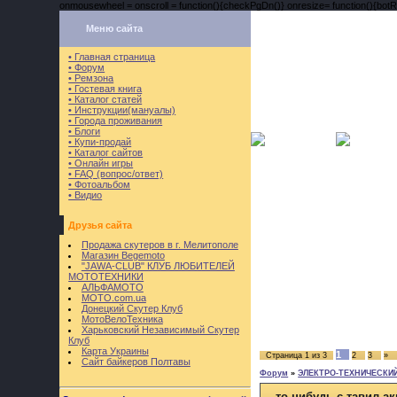
onmousewheel = onscroll = function(){checkPgDn()} onresize= function(){botRi
Меню сайта
• Главная страница
• Форум
• Ремзона
• Гостевая книга
• Каталог статей
• Инструкции(мануалы)
• Города проживания
• Блоги
• Купи-продай
• Каталог сайтов
• Онлайн игры
• FAQ (вопрос/ответ)
• Фотоальбом
• Видио
Друзья сайта
Продажа скутеров в г. Мелитополе
Магазин Begemoto
"JAWA-CLUB" КЛУБ ЛЮБИТЕЛЕЙ
МОТОТЕХНИКИ
АЛЬФАМОТО
MOTO.com.ua
Донецкий Скутер Клуб
МотоВелоТехника
Харьковский Независимый Скутер
Клуб
Карта Украины
1
Страница
1
из
3
2
3
»
Сайт байкеров Полтавы
Форум
»
ЭЛЕКТРО-ТЕХНИЧЕСКИЙ 
то нибудь с тавил а