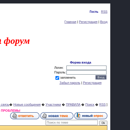
Пятница, 07.08.2026, 07:52
Приветствую Вас
Гость
|
RSS
Главная
|
Регистрация
|
Вход
a
форум
Форма входа
Логин:
Пароль:
запомнить
Забыл пароль
|
Регистрация
 связь
�
Новые сообщения
�
Участники
�
ПРАВИЛА
�
Поиск
�
RSS
]
Я ПРОБЛЕМЫ