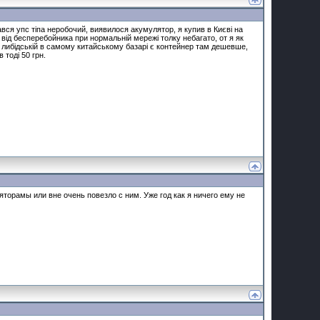
опався упс тіпа неробочий, виявилося акумулятор, я купив в Києві на
 а від бесперебойника при нормальній мережі толку небагато, от я як
на либідській в самому китайському базарі є контейнер там дешевше,
 тоді 50 грн.
яторамы или вне очень повезло с ним. Уже год как я ничего ему не