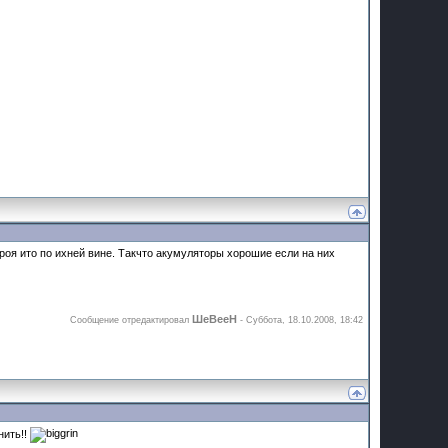
троя ито по ихней вине. Такчто акумуляторы хорошие если на них
ШеВееН
Сообщение отредактировал
-
Суббота, 18.10.2008, 18:42
нить!!