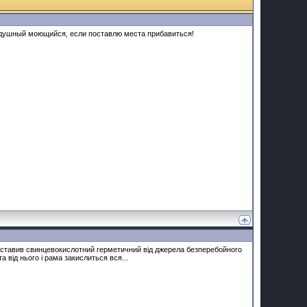
рздушный моющийся, если поставлю места прибавиться!
поставив свинцевокислотний герметичний від джерела безперебойного
 від нього і рама закислиться вся...