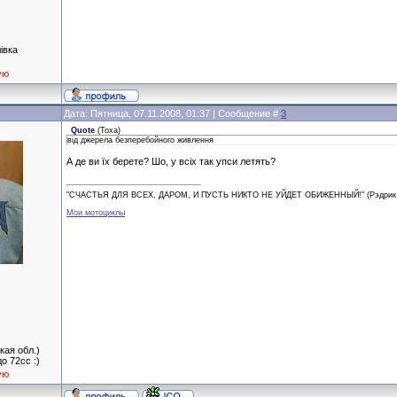
івка
ую
Дата: Пятница, 07.11.2008, 01:37 | Сообщение #
3
Quote
(
Тоха
)
від джерела безперебойного живлення
А де ви їх берете? Шо, у всіх так упси летять?
"СЧАСТЬЯ ДЛЯ ВСЕХ, ДАРОМ, И ПУСТЬ НИКТО НЕ УЙДЕТ ОБИЖЕННЫЙ!" (Рэдрик 
Мои мотоциклы
кая обл.)
до 72сс :)
ую