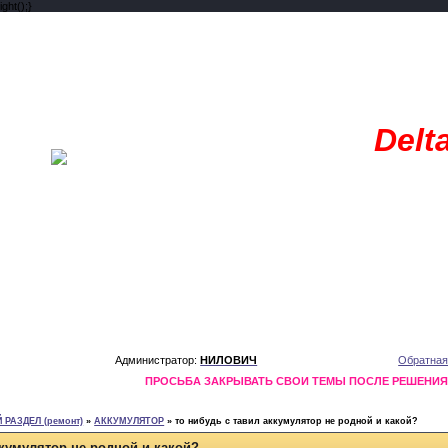
ght();}
Delt
Администратор:
НИЛОВИЧ
Обратная
ПРОСЬБА ЗАКРЫВАТЬ СВОИ ТЕМЫ ПОСЛЕ РЕШЕНИ
РАЗДЕЛ (ремонт)
»
АККУМУЛЯТОР
»
то нибудь с тавил аккумулятор не родной и какой?
ккумулятор не родной и какой?