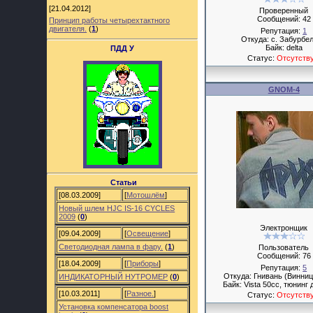
[21.04.2012]
Проверенный
Сообщений:
42
Принцип работы четырехтактного
двигателя.
(
1
)
Репутация:
1
Откуда: с. Забурбел
Байк: delta
ПДД У
Статус:
Отсутств
GNOM-4
Статьи
[08.03.2009]
[
Мотошлём
]
Новый шлем HJC IS-16 CYCLES
2009
(
0
)
Электронщик
[09.04.2009]
[
Освещение
]
Светодиодная лампа в фару.
(
1
)
Пользователь
Сообщений:
76
[18.04.2009]
[
Приборы
]
Репутация:
5
Откуда: Гнивань (Винниц
ИНДИКАТОРНЫЙ НУТРОМЕР
(
0
)
Байк: Vista 50cc, тюнинг 
[10.03.2011]
[
Разное.
]
Статус:
Отсутств
Установка компенсатора boost