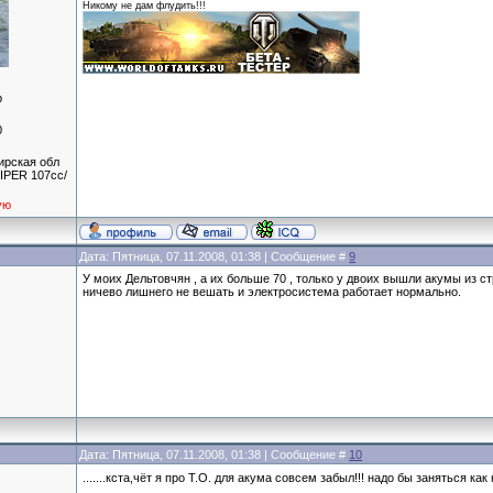
Никому не дам флудить!!!
р
0
ирская обл
IPER 107сс/
ую
Дата: Пятница, 07.11.2008, 01:38 | Сообщение #
9
У моих Дельтовчян , а их больше 70 , только у двоих вышли акумы из с
ничево лишнего не вешать и электросистема работает нормально.
Дата: Пятница, 07.11.2008, 01:38 | Сообщение #
10
.......кста,чёт я про Т.О. для акума совсем забыл!!! надо бы заняться как 