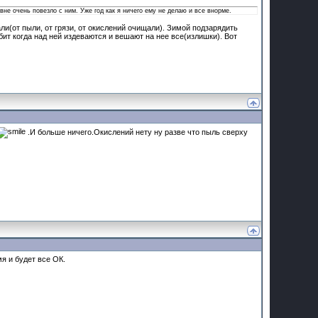
вне очень повезло с ним. Уже год как я ничего ему не делаю и все внорме.
али(от пыли, от грязи, от окислений очищали). Зимой подзарядить
ит когда над ней издеваются и вешают на нее все(излишки). Вот
.И больше ничего.Окислений нету ну разве что пыль сверху
я и будет все ОК.