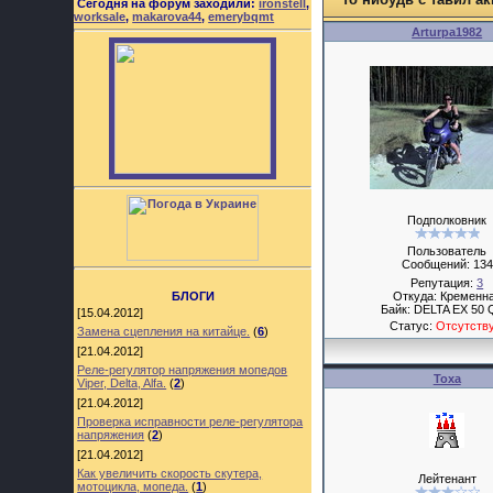
Сегодня на форум заходили:
ironstell
,
worksale
,
makarova44
,
emerybqmt
Arturpa1982
Подполковник
Пользователь
Сообщений:
134
Репутация:
3
БЛОГИ
Откуда: Кременн
Байк: DELTA EX 50
[15.04.2012]
Статус:
Отсутств
Замена сцепления на китайце.
(
6
)
[21.04.2012]
Реле-регулятор напряжения мопедов
Тоха
Viper, Delta, Alfa.
(
2
)
[21.04.2012]
Проверка исправности реле-регулятора
напряжения
(
2
)
[21.04.2012]
Как увеличить скорость скутера,
Лейтенант
мотоцикла, мопеда.
(
1
)