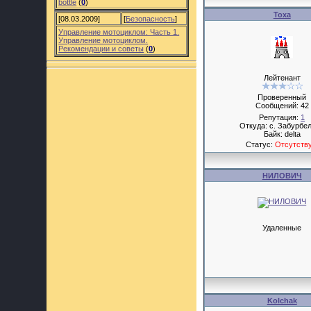
bottle
(
0
)
Тоха
[08.03.2009]
[
Безопасность
]
Управление мотоциклом: Часть 1.
Управление мотоциклом.
Рекомендации и советы
(
0
)
Лейтенант
Проверенный
Сообщений:
42
Репутация:
1
Откуда: с. Забурбел
Байк: delta
Статус:
Отсутств
НИЛОВИЧ
Удаленные
Kolchak