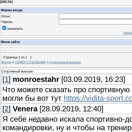
[
DELTA
]
Форма входа
Логин:
Пароль:
запомнить
Забыл
Меню сайта
Страница
1
из
1
1
Форум
»
ОБМЕН ССЫЛКАМИ
»
Спортивный магазин
Спортивный магазин
[
1
]
monroestahr
[03.09.2019, 16:23]
Что можете сказать про спортивную 
могли бы вот тут
https://vidita-sport
[
2
]
Venera
[28.09.2019, 12:40]
Я себе недавно искала спортивно-д
командировки, ну и чтобы на тренир