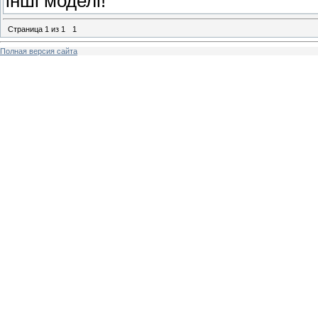
інші моделі!
Страница
1
из
1
1
Полная версия сайта