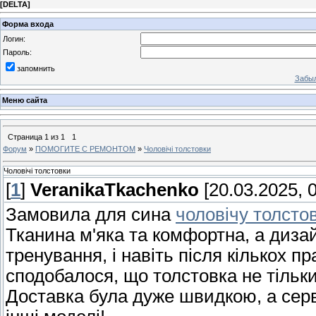
[
DELTA
]
Форма входа
Логин:
Пароль:
запомнить
Забыл
Меню сайта
Страница
1
из
1
1
Форум
»
ПОМОГИТЕ С РЕМОНТОМ
»
Чоловічі толстовки
Чоловічі толстовки
[
1
]
VeranikaTkachenko
[20.03.2025, 0
Замовила для сина
чоловічу толсто
Тканина м'яка та комфортна, а дизай
тренування, і навіть після кількох 
сподобалося, що толстовка не тільки
Доставка була дуже швидкою, а серв