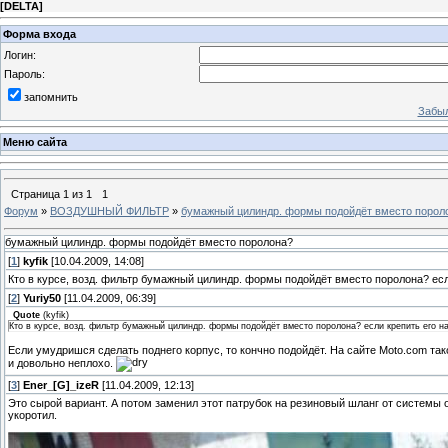
[
DELTA
]
Форма входа
Логин:
Пароль:
запомнить
Забыл
Меню сайта
Страница
1
из
1
1
Форум
»
ВОЗДУШНЫЙ ФИЛЬТР
»
бумажный цилиндр. формы подойдёт вместо порол
бумажный цилиндр. формы подойдёт вместо поролона?
[
1
]
kyfik
[10.04.2009, 14:08]
Кто в курсе, возд. фильтр бумажный цилиндр. формы подойдёт вместо поролона? есл
[
2
]
Yuriy50
[11.04.2009, 06:39]
Quote
(
kyfik
)
Кто в курсе, возд. фильтр бумажный цилиндр. формы подойдёт вместо поролона? если крепить его на
Если умудришся сделать поднего корпус, то кончно подойдёт. На сайте Moto.com так
и довольно неплохо.
[
3
]
Ener_[G]_izeR
[11.04.2009, 12:13]
Это сырой вариант. А потом заменил этот патрубок на резиновый шланг от системы 
укоротил.