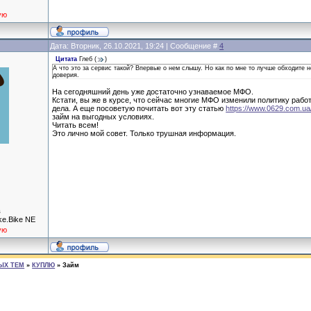
ую
Дата: Вторник, 26.10.2021, 19:24 | Сообщение #
4
Цитата
Глеб
(
)
А что это за сервис такой? Впервые о нем слышу. Но как по мне то лучше обходите н
доверия.
На сегодняшний день уже достаточно узнаваемое МФО.
Кстати, вы же в курсе, что сейчас многие МФО изменили политику работ
дела. А еще посоветую почитать вот эту статью
https://www.0629.com.ua/
займ на выгодных условиях.
Читать всем!
Это лично мой совет. Только трушная информация.
в
ke.Bike NE
ую
ЫХ ТЕМ
»
КУПЛЮ
»
Займ