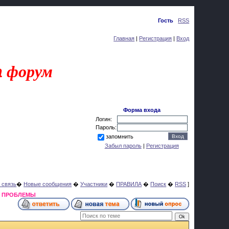
Воскресенье, 09.08.2026, 12:49
Приветствую Вас
Гость
|
RSS
Главная
|
Регистрация
|
Вход
a
форум
Форма входа
Логин:
Пароль:
запомнить
Забыл пароль
|
Регистрация
 связь
�
Новые сообщения
�
Участники
�
ПРАВИЛА
�
Поиск
�
RSS
]
Я ПРОБЛЕМЫ