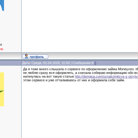
ax
ую
Дата: Среда, 01.04.2020, 11:50 | Сообщение #
3
Да я тоже много слышала о сервисе по оформлению займа Moneyveo. И 
не люблю сразу вся оформлять, а сначала собираю информацию обо все,
наткнулась на вот такую статью
http://dengiua.com/oznakomitsya-s-otzy
этом сервисе и уже отталкиваясь от них и оформила себе займ.