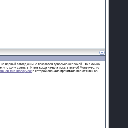
на первый взгляд он мне показался довольно неплохой. Но я лично
 что хочу сделать. И вот когда начала искать все об Moneyveo, то
ivami-ob-mfo-moneyveo/
в которой сначала прочитала все отзывы об