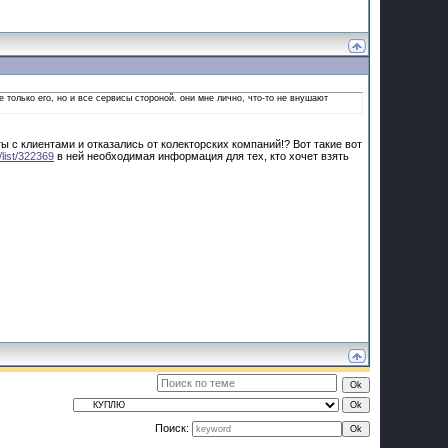
е только его, но и все сервисы стороной. они мне лично, что-то не внушают
ы с клиентами и отказались от колекторских компаний!? Вот такие вот
list/322369
в ней необходимая информация для тех, кто хочет взять
Поиск: