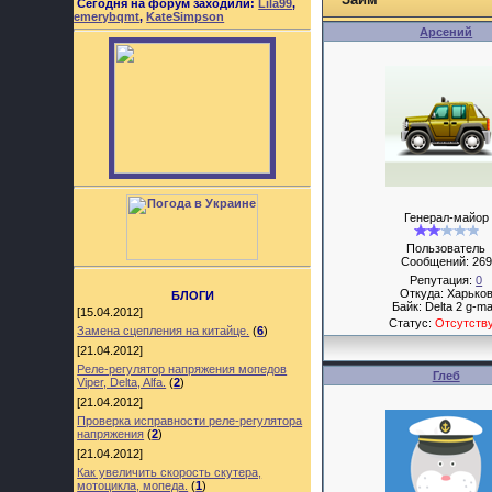
Сегодня на форум заходили:
Lila99
,
emerybqmt
,
KateSimpson
Арсений
Генерал-майор
Пользователь
Сообщений:
269
Репутация:
0
Откуда: Харько
БЛОГИ
Байк: Delta 2 g-m
[15.04.2012]
Статус:
Отсутств
Замена сцепления на китайце.
(
6
)
[21.04.2012]
Реле-регулятор напряжения мопедов
Глеб
Viper, Delta, Alfa.
(
2
)
[21.04.2012]
Проверка исправности реле-регулятора
напряжения
(
2
)
[21.04.2012]
Как увеличить скорость скутера,
мотоцикла, мопеда.
(
1
)