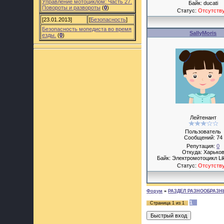
Управление мотоциклом: Часть 27.
Байк: ducati
Повороты и развороты
(
0
)
Статус:
Отсутств
[23.01.2013]
[
Безопасность
]
Безопасность мопедиста во время
SallyMoris
езды.
(
0
)
Лейтенант
Пользователь
Сообщений:
74
Репутация:
0
Откуда: Харько
Байк: Электромотоцикл Li
Статус:
Отсутств
Форум
»
РАЗДЕЛ РАЗНООБРАЗН
1
Страница
1
из
1