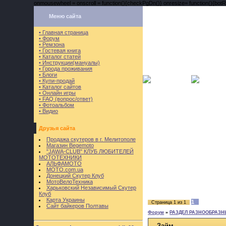
onmousewheel = onscroll = function(){checkPgDn()} onresize= function(){botRi
Меню сайта
• Главная страница
• Форум
• Ремзона
• Гостевая книга
• Каталог статей
• Инструкции(мануалы)
• Города проживания
• Блоги
• Купи-продай
• Каталог сайтов
• Онлайн игры
• FAQ (вопрос/ответ)
• Фотоальбом
• Видио
Друзья сайта
Продажа скутеров в г. Мелитополе
Магазин Begemoto
"JAWA-CLUB" КЛУБ ЛЮБИТЕЛЕЙ
МОТОТЕХНИКИ
АЛЬФАМОТО
MOTO.com.ua
Донецкий Скутер Клуб
МотоВелоТехника
Харьковский Независимый Скутер
Клуб
Карта Украины
1
Страница
1
из
1
Сайт байкеров Полтавы
Форум
»
РАЗДЕЛ РАЗНООБРАЗН
Займ