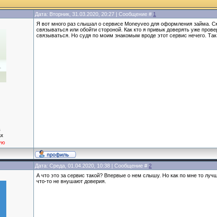
Дата: Вторник, 31.03.2020, 20:27 | Сообщение #
1
Я вот много раз слышал о сервисе Moneyveo для оформления займа. Скаж
связываться или обойти стороной. Как кто я привык доверять уже про
связываться. Но судя по моим знакомым вроде этот сервис нечего. Так
в
ax
ую
Дата: Среда, 01.04.2020, 10:38 | Сообщение #
2
А что это за сервис такой? Впервые о нем слышу. Но как по мне то лучш
что-то не внушают доверия.