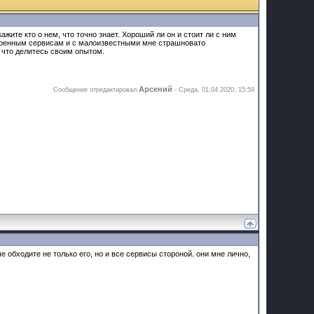
ите кто о нем, что точно знает. Хороший ли он и стоит ли с ним
веренным сервисам и с малоизвестными мне страшновато
 что делитесь своим опытом.
Арсений
Сообщение отредактировал
-
Среда, 01.04.2020, 15:59
е обходите не только его, но и все сервисы стороной. они мне лично,