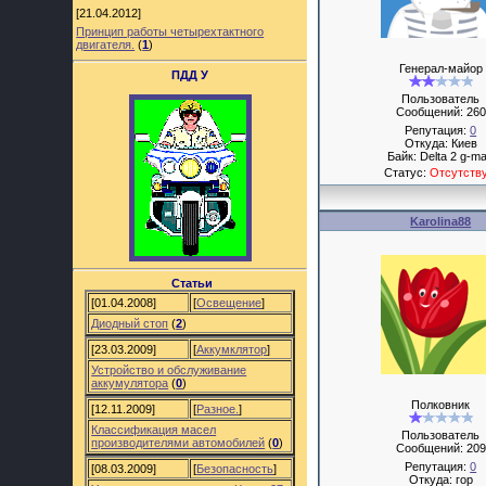
[21.04.2012]
Принцип работы четырехтактного
двигателя.
(
1
)
Генерал-майор
ПДД У
Пользователь
Сообщений:
260
Репутация:
0
Откуда: Киев
Байк: Delta 2 g-m
Статус:
Отсутств
Karolina88
Статьи
[01.04.2008]
[
Освещение
]
Диодный стоп
(
2
)
[23.03.2009]
[
Аккумклятор
]
Устройство и обслуживание
аккумулятора
(
0
)
Полковник
[12.11.2009]
[
Разное.
]
Классификация масел
Пользователь
производителями автомобилей
(
0
)
Сообщений:
209
Репутация:
0
[08.03.2009]
[
Безопасность
]
Откуда: гор