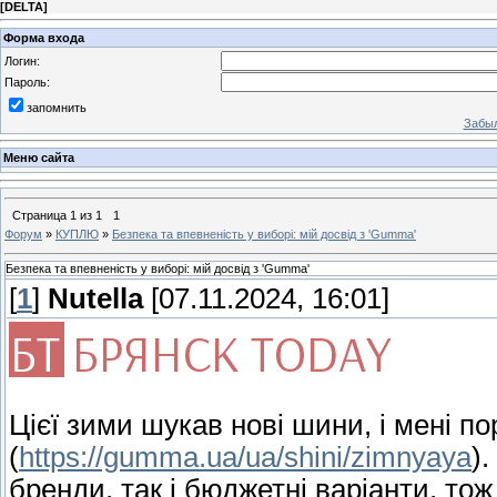
[
DELTA
]
Форма входа
Логин:
Пароль:
запомнить
Забыл
Меню сайта
Страница
1
из
1
1
Форум
»
КУПЛЮ
»
Безпека та впевненість у виборі: мій досвід з 'Gumma'
Безпека та впевненість у виборі: мій досвід з 'Gumma'
[
1
]
Nutella
[07.11.2024, 16:01]
Цієї зими шукав нові шини, і мені 
(
https://gumma.ua/ua/shini/zimnyaya
)
бренди, так і бюджетні варіанти, то