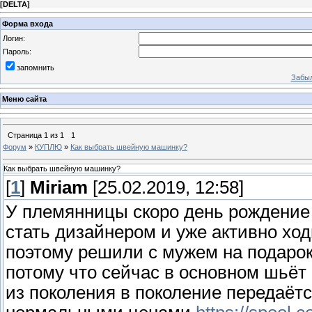
[
DELTA
]
Форма входа
Логин:
Пароль:
запомнить
Забыл
Меню сайта
Страница
1
из
1
1
Форум
»
КУПЛЮ
»
Как выбрать швейную машинку?
Как выбрать швейную машинку?
[
1
]
Miriam
[25.02.2019, 12:58]
У племянницы скоро день рождение 
стать дизайнером и уже активно ход
поэтому решили с мужем на подарок
потому что сейчас в основном шьёт
из поколения в поколение передаётс