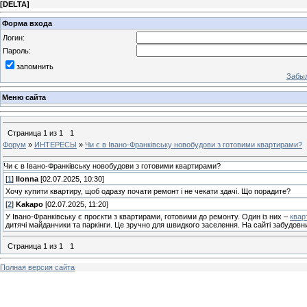
[
DELTA
]
Форма входа
Логин:
Пароль:
запомнить
Забыл
Меню сайта
Страница
1
из
1
1
Форум
»
ИНТЕРЕСЫ
»
Чи є в Івано-Франківську новобудови з готовими квартирами?
Чи є в Івано-Франківську новобудови з готовими квартирами?
[
1
]
Ilonna
[02.07.2025, 10:30]
Хочу купити квартиру, щоб одразу почати ремонт і не чекати здачі. Що порадите?
[
2
]
Kakapo
[02.07.2025, 11:20]
У Івано-Франківську є проєкти з квартирами, готовими до ремонту. Один із них –
квар
дитячі майданчики та паркінги. Це зручно для швидкого заселення. На сайті забудовн
Страница
1
из
1
1
Полная версия сайта