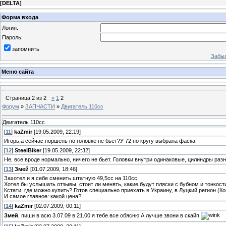
[
DELTA
]
Форма входа
Логин:
Пароль:
запомнить
Забыл
Меню сайта
Страница
2
из
2
«
1
2
Форум
»
ЗАПЧАСТИ
»
Двигатель 110сс
Двигатель 110сс
[
11
]
kaZmir
[19.05.2009, 22:19]
Игорь,а сейчас поршень по головке не бьёт?У 72 по кругу выбрана фаска.
[
12
]
SteelBiker
[19.05.2009, 22:32]
Не, все вроде нормально, ничего не бьет. Головки внутри одинаковые, цилиндры раз
[
13
]
Змей
[01.07.2009, 18:46]
Захотел и я себе сменить штатную 49,5сс на 110сс.
Хотел бы услышать отзывы, стоит ли менять, какие будут пляски с бубном и тонкост
Кстати, где можно купить? Готов специально приехать в Украину, в Луцкий регион (Ков
И самое главное: какой цена?
[
14
]
kaZmir
[02.07.2009, 00:11]
Змей
, пиши в асю 3.07.09 в 21.00 я тебе все обясню.А лучше звони в скайп