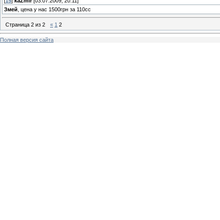
[
15
]
kaZmir
[03.07.2009, 20:11]
Змей
, цена у нас 1500грн за 110сс
Страница
2
из
2
«
1
2
Полная версия сайта