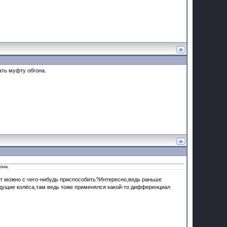
ать муфту обгона.
она.
 можно с чего-нибудь приспособить?Интересно,ведь раньше
дущие колёса,там ведь тоже применялся какой-то дифференциал