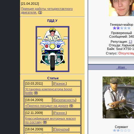
[21.04.2012]
Принцип работы четырехтактного
двигателя.
(
1
)
ПДД У
Генерал-майор
Проверенный
Сообщений:
340
Репутация:
13
Откуда: Харько
Байк: Soul XT50-
Статус:
Отсутств
_Alan_
Статьи
[10.03.2011]
[
Разное.
]
Установка компенсатора boost
bottle
(
0
)
[18.04.2009]
[
Безопасность
]
«Прогноз погоды» на дороге
(
0
)
[12.11.2009]
[
Разное.
]
Классификация моторных масел
по составу
(
0
)
Сержант
[18.04.2009]
[
Перчатки
]