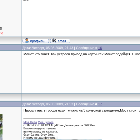
в
10
ую
Дата: Четверг, 05.03.2009, 21:43 | Сообщение #
16
Может кто знает. Как устроен привод на картинге? Может подойдёт. Я ког
Дата: Четверг, 05.03.2009, 21:53 | Сообщение #
17
Народ у нас в городе ездит мужик на 3 колесной самоделке.Мост стоит 
Моя Delta
Моя Дельта
СПАСИБО В РЕПУТАЦИЮ на Дельте уже за 39000км
Вышел модер из тумана,
вынул мышку из кармана,
буду банить,буду бить.
Никому не дам флудить!!!