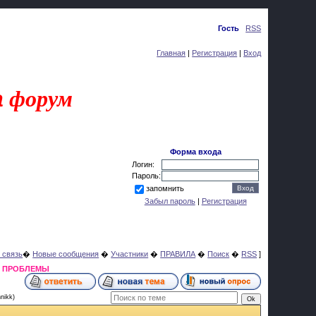
Пятница, 07.08.2026, 08:04
Приветствую Вас
Гость
|
RSS
Главная
|
Регистрация
|
Вход
a
форум
Форма входа
Логин:
Пароль:
запомнить
Забыл пароль
|
Регистрация
 связь
�
Новые сообщения
�
Участники
�
ПРАВИЛА
�
Поиск
�
RSS
]
Я ПРОБЛЕМЫ
nikk)