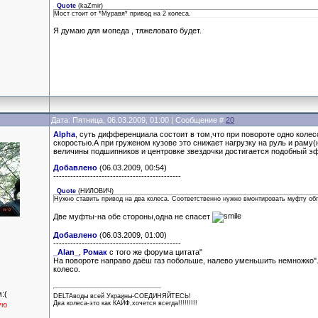
Quote
(
kaZmir
)
Мост стоит от *Муравя* привод на 2 колеса.
Я думаю для мопеда , тяжеловато будет.
Дата: Пятница, 06.03.2009, 01:00 | Сообщение #
20
Alpha
, суть дифференциала состоит в том,что при повороте одно коле
скоростью.А при груженом кузове это снижает нагрузку на руль и раму(
величины подшипников и центровке звездочки достигается подобный э
Добавлено
(06.03.2009, 00:54)
---------------------------------------------
Quote
(
НИЛОВИЧ
)
Нужно ставить привод на два колеса. Соответственно нужно вмонтировать муфту обг
Две муфты-на обе стороны,одна не спасет
Добавлено
(06.03.2009, 01:00)
---------------------------------------------
_Alan_
,
Ромак
с того же форума цитата"
На повороте направо даёш газ побольше, налево уменьшить немножко".
колесо.
:(
DELTAводы всей Украины-СОЕДИНЯЙТЕСЬ!
Два колеса-это как КАЙФ,хочется всегда!!!!!!!!!
ую