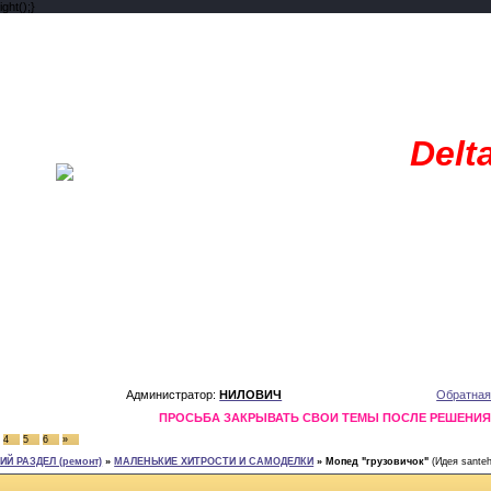
ght();}
Delt
Администратор:
НИЛОВИЧ
Обратная
ПРОСЬБА ЗАКРЫВАТЬ СВОИ ТЕМЫ ПОСЛЕ РЕШЕНИ
4
5
6
»
Й РАЗДЕЛ (ремонт)
»
МАЛЕНЬКИЕ ХИТРОСТИ И САМОДЕЛКИ
»
Мопед "грузовичок"
(Идея santeh