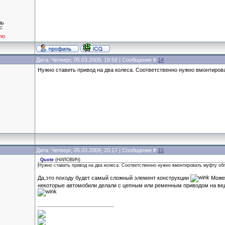
ль
F
ую
Дата: Четверг, 05.03.2009, 19:58 | Сообщение #
14
Нужно ставить привод на два колеса. Соответственно нужно вмонтиров
Дата: Четверг, 05.03.2009, 20:17 | Сообщение #
15
Quote
(
НИЛОВИЧ
)
Нужно ставить привод на два колеса. Соответственно нужно вмонтировать муфту обг
Да,это походу будет самый сложный элемент конструкции
Может
некоторые автомобили делали с цепным или ременным приводом на ве