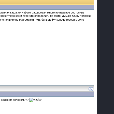
азанная каша,хотя фотографировал много,но нервное состояние
также тяжко как и тебе это определить по фото. Думаю длину тележки
но по ширине руля,может чуть больше.Ну короче говоря можно
им колесом колесом???