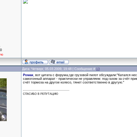
в
10
ую
Дата: Четверг, 05.03.2009, 19:48 | Сообщение #
13
Ромак
, вот цитата с форума,где грузовой пилот обсуждали:"Катался не
самогонный аппарат - практически не управляем: под газом за счёт прив
счёт тормоза на другое колесо, тянет соответственно в другую."
СПАСИБО В РЕПУТАЦИЮ