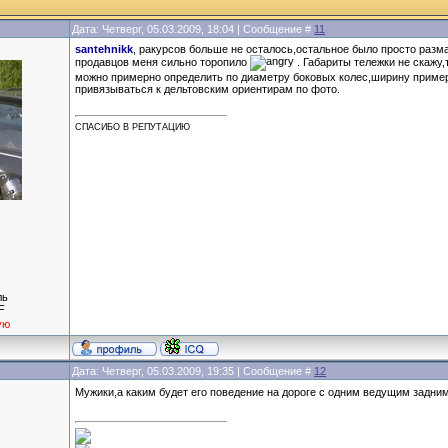
Дата: Четверг, 05.03.2009, 18:04 | Сообщение #
11
santehnikk
, ракурсов больше не осталось,остальное было просто разм
продавцов меня сильно торопило
. Габариты тележки не скажу,
можно примерно определить по диаметру боковых колес,ширину пример
привязываться к дельтовским ориентирам по фото.
СПАСИБО В РЕПУТАЦИЮ
ль
F
ую
Дата: Четверг, 05.03.2009, 19:35 | Сообщение #
12
Мужики,а каким будет его поведение на дороге с одним ведущим задн