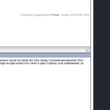
Ромак
Сообщение отредактировал
-
Четверг, 05.03.2009, 19:35
сколько часов на таком лет пять назад. Сатанинская машина! Этот
ода на одно колесо его тянет в одну сторону, а на торможении, за