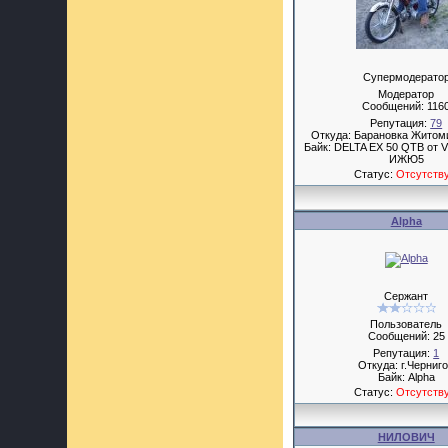
Супермодерато
Модератор
Сообщений:
116
Репутация:
79
Откуда: Барановка Житом
Байк: DELTA EX 50 QTB от V
ИЖЮ5
Статус:
Отсутств
Alpha
Сержант
Пользователь
Сообщений:
25
Репутация:
1
Откуда: г.Черниг
Байк: Alpha
Статус:
Отсутств
НИЛОВИЧ