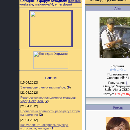
Сегодня на форум заходили:
ironstell
,
worksale
,
makarova44
,
emerybqmt
_Alan_
Сержант
Пользователь
Сообщений:
34
БЛОГИ
[15.04.2012]
Репутация:
1
Откуда: Мариупо
Замена сцепления на китайце.
(
6
)
Байк: Alpha ZS50
[21.04.2012]
Статус:
Отсутств
Реле-регулятор напряжения мопедов
Viper, Delta, Alfa.
(
2
)
[21.04.2012]
Ромак
Проверка исправности реле-регулятора
напряжения
(
2
)
[21.04.2012]
Как увеличить скорость скутера,
мотоцикла, мопеда.
(
1
)