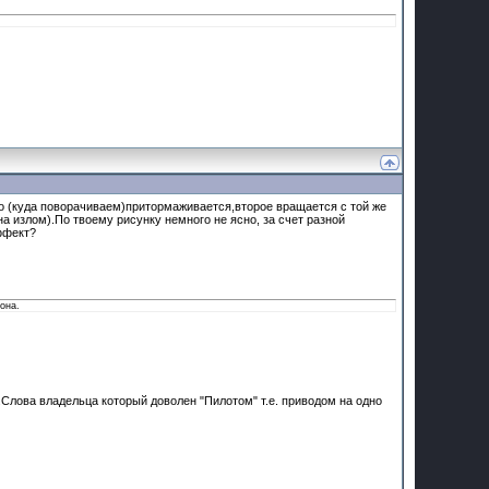
со (куда поворачиваем)притормаживается,второе вращается с той же
на излом).По твоему рисунку немного не ясно, за счет разной
ффект?
она.
Слова владельца который доволен "Пилотом" т.е. приводом на одно