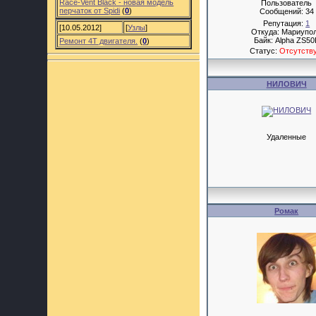
Race-Vent Black - новая модель
Пользователь
перчаток от Spidi
(
0
)
Сообщений:
34
Репутация:
1
[10.05.2012]
[
Узлы
]
Откуда: Мариупо
Байк: Alpha ZS50
Ремонт 4Т двигателя.
(
0
)
Статус:
Отсутств
НИЛОВИЧ
Удаленные
Ромак