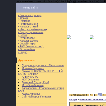
onmousewheel = onscroll = function(){checkPgDn()} onresize= function(){botRi
Меню сайта
• Главная страница
• Форум
• Ремзона
• Гостевая книга
• Каталог статей
• Инструкции(мануалы)
• Города проживания
• Блоги
• Купи-продай
• Каталог сайтов
• Онлайн игры
• FAQ (вопрос/ответ)
• Фотоальбом
• Видио
Друзья сайта
Продажа скутеров в г. Мелитополе
Магазин Begemoto
"JAWA-CLUB" КЛУБ ЛЮБИТЕЛЕЙ
МОТОТЕХНИКИ
АЛЬФАМОТО
MOTO.com.ua
Донецкий Скутер Клуб
МотоВелоТехника
Харьковский Независимый Скутер
Клуб
Карта Украины
2
Страница
2
из
6
«
1
3
Сайт байкеров Полтавы
Форум
»
МЕХАНИКО-ТЕХНИЧЕСКИ
Мопед "грузовичок"