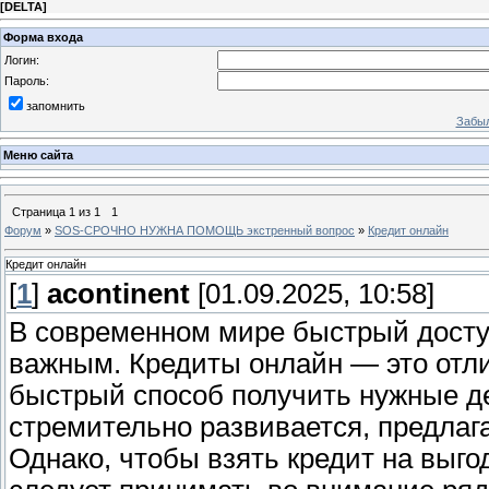
[
DELTA
]
Форма входа
Логин:
Пароль:
запомнить
Забыл
Меню сайта
Страница
1
из
1
1
Форум
»
SOS-СРОЧНО НУЖНА ПОМОЩЬ экстренный вопрос
»
Кредит онлайн
Кредит онлайн
[
1
]
acontinent
[01.09.2025, 10:58]
В современном мире быстрый досту
важным. Кредиты онлайн — это отли
быстрый способ получить нужные де
стремительно развивается, предлаг
Однако, чтобы взять кредит на выго