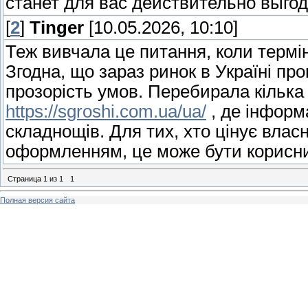
станет для вас действительно выг
[
2
]
Tinger
[10.05.2026, 10:10]
Теж вивчала це питання, коли термі
Згодна, що зараз ринок в Україні про
прозорість умов. Перебирала кілька 
https://sgroshi.com.ua/ua/
, де інформ
складнощів. Для тих, хто цінує влас
оформленням, це може бути корисн
Страница
1
из
1
1
Полная версия сайта