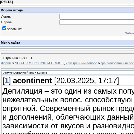
[
DELTA
]
Форма входа
Логин:
Пароль:
запомнить
Забыл
Меню сайта
Страница
1
из
1
1
Форум
»
SOS-СРОЧНО НУЖНА ПОМОЩЬ экстренный вопрос
»
гранулированный вос
гранулированный воск купить
[
1
]
acontinent
[20.03.2025, 17:17]
Депиляция – это один из самых поп
нежелательных волос, способствую
опрятной. Современный рынок пред
и дополнений, облегчающих данный 
зависимости от вкусов и разновидн