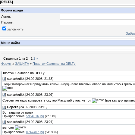
[
DELTA
]
Форма входа
Логин:
Пароль:
запомнить
Забыл
Меню сайта
Страница
1
из
2
1
2
»
Форум
»
ЗАЩИТА
»
Пластик-Самопал на DELTу
Пластик-Самопал на DELTу
[
1
]
santehnikk
[24.02.2008, 21:33]
Люди,заморочился придумать какой-нибудь пластиковый обвес на моп,чтобы грязь не
[
2
]
santehnikk
[24.02.2008, 23:07]
Cовсем не надо копировать скутер!Масштаб у нас не тот
!вот как для приме
[
3
]
Серёга
[24.02.2008, 23:15]
Вот защита от грязи
Прикрепления:
5954516.jpg
(97.5 Kb)
[
4
]
santehnikk
[24.02.2008, 23:21]
вот оно
Прикрепления:
0747407.jpg
(543.3 Kb)