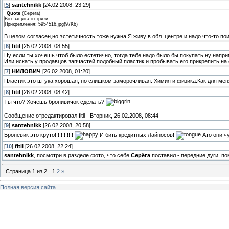
[
5
]
santehnikk
[24.02.2008, 23:29]
Quote
(
Серёга
)
Вот защита от грязи
Прикрепления: 5954516.jpg(97Kb)
В целом согласен,но эстетичность тоже нужна.Я живу в обл. центре и надо что-то п
[
6
]
fitil
[25.02.2008, 08:55]
Ну если ты хочешь чтоб было естетично, тогда тебе надо было бы покупать ну напр
Или искать у продавцов запчастей подобный пластик и пробывать его прикрепить на 
[
7
]
НИЛОВИЧ
[26.02.2008, 01:20]
Пластик это штука хорошая, но слишком заморочливая. Химия и физика.Как для меня
[
8
]
fitil
[26.02.2008, 08:42]
Ты что? Хочешь бронивичок сделать?
Сообщение отредактировал
fitil
-
Вторник, 26.02.2008, 08:44
[
9
]
santehnikk
[26.02.2008, 20:58]
Броневик это круто!!!!!!!!!!!!
И бить кредитных Лайносов!
Ато они ч
[
10
]
fitil
[26.02.2008, 22:24]
santehnikk
, посмотри в разделе фото, что себе
Серёга
поставил - передние дуги, п
Страница
1
из
2
1
2
»
Полная версия сайта