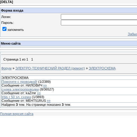
[
DELTA
]
Форма входа
Логин:
Пароль:
запомнить
Забыл
Меню сайта
Страница
1
из
1
1
Форум
»
ЭЛЕКТРО-ТЕХНИЧЕСКИЙ РАЗДЕЛ (ремонт)
»
ЭЛЕКТРОСХЕМА
ЭЛЕКТРОСХЕМА
Помогите с проводкой!
(
1
/
2389
)
Сообщение от:
НИЛОВИЧ
»»
схема электропроводки
(
8
/
36527
)
Сообщение от:
kaZmir
»»
Irbis r 50 эл. схема
(
1
/
3893
)
Сообщение от:
MEHT51RUS
»»
Найдено
3
тем. На странице показано
3
тем.
Полная версия сайта