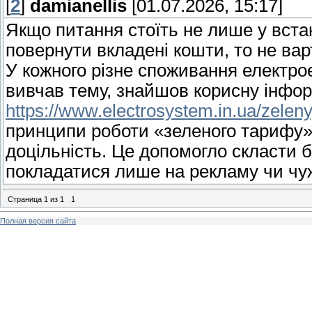
[
2
]
damianellis
[01.07.2026, 15:17]
Якщо питання стоїть не лише у встан
повернути вкладені кошти, то не вар
У кожного різне споживання електроен
вивчав тему, знайшов корисну інфо
https://www.electrosystem.in.ua/zelenyj
принципи роботи «зеленого тарифу» 
доцільність. Це допомогло скласти б
покладатися лише на рекламу чи чужі
Страница
1
из
1
1
Полная версия сайта