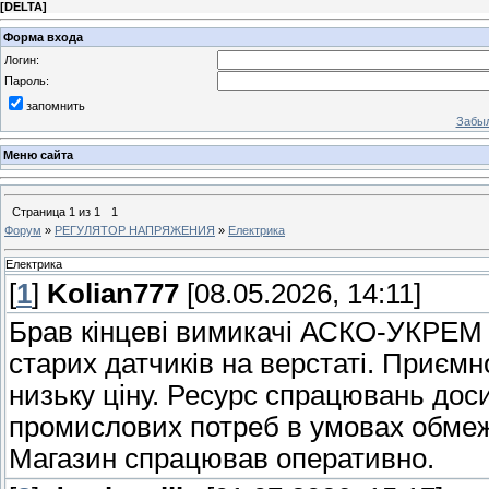
[
DELTA
]
Форма входа
Логин:
Пароль:
запомнить
Забыл
Меню сайта
Страница
1
из
1
1
Форум
»
РЕГУЛЯТОР НАПРЯЖЕНИЯ
»
Електрика
Електрика
[
1
]
Kolian777
[08.05.2026, 14:11]
Брав кінцеві вимикачі АСКО-УКРЕ
старих датчиків на верстаті. Приємн
низьку ціну. Ресурс спрацювань доси
промислових потреб в умовах обмеж
Магазин спрацював оперативно.