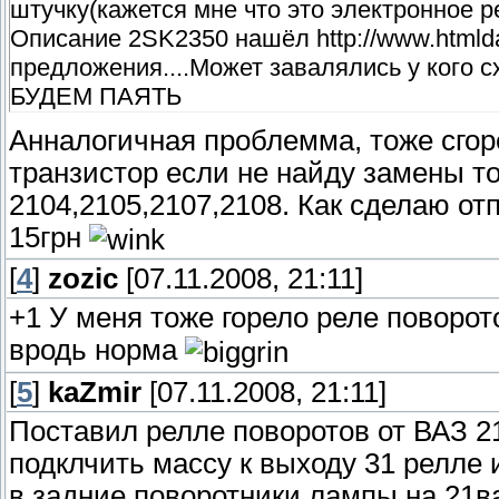
штучку(кажется мне что это электронное 
Описание 2SK2350 нашёл http://www.htmldat
предложения....Может завалялись у кого 
БУДЕМ ПАЯТЬ
Анналогичная проблемма, тоже сгор
транзистор если не найду замены то
2104,2105,2107,2108. Как сделаю отп
15грн
[
4
]
zozic
[07.11.2008, 21:11]
+1 У меня тоже горело реле поворот
вродь норма
[
5
]
kaZmir
[07.11.2008, 21:11]
Поставил релле поворотов от ВАЗ 2
подклчить массу к выходу 31 релле 
в задние поворотники лампы на 21ват