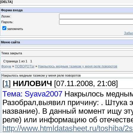
[
DELTA
]
Форма входа
Логин:
Пароль:
запомнить
Забыл
Меню сайта
Тема закрыта
Страница
1
из
1
1
Форум
»
ПОВОРОТЫ
»
Накрылось медным тазиком у меня реле поворотов
Накрылось медным тазиком у меня реле поворотов
[
1
]
НИЛОВИЧ
[07.11.2008, 21:08]
Тема: Syava2007
Накрылось медным 
Разобрал,выявил причину: . Штука 
название). В данный момент ищу эту
реле) или информацию об отечеств
http://www.htmldatasheet.ru/toshiba/2