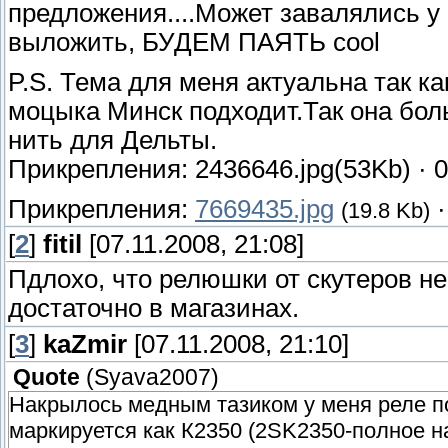
предложения....Может завалялись у
выложить, БУДЕМ ПАЯТЬ cool
P.S. Тема для меня актуальна так к
моцыка Минск подходит.Так она боль
нить для Дельты.
Прикрепления: 2436646.jpg(53Kb) · 
Прикрепления:
7669435.jpg
(19.8 Kb)
[
2
]
fitil
[07.11.2008, 21:08]
Пдлохо, что релюшки от скутеров не 
достаточно в магазинах.
[
3
]
kaZmir
[07.11.2008, 21:10]
Quote
(
Syava2007
)
Накрылось медным тазиком у меня реле по
маркируется как К2350 (2SK2350-полное н