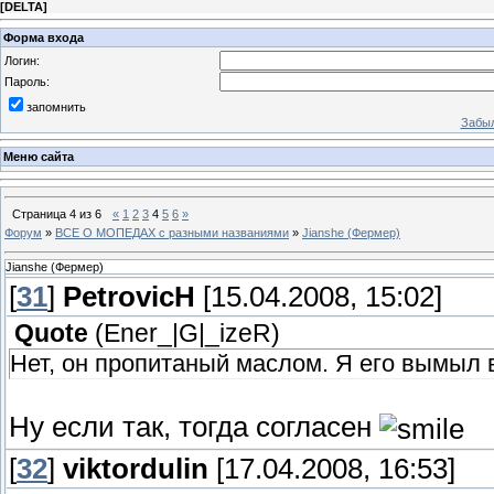
[
DELTA
]
Форма входа
Логин:
Пароль:
запомнить
Забыл
Меню сайта
Страница
4
из
6
«
1
2
3
4
5
6
»
Форум
»
ВСЕ О МОПЕДАХ с разными названиями
»
Jianshe (Фермер)
Jianshe (Фермер)
[
31
]
PetrovicH
[15.04.2008, 15:02]
Quote
(
Ener_|G|_izeR
)
Нет, он пропитаный маслом. Я его вымыл 
Ну если так, тогда согласен
[
32
]
viktordulin
[17.04.2008, 16:53]