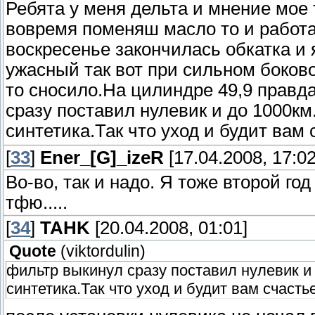
Ребята у меня дельта и мнение мое
вовремя поменяш масло то и работа
воскресенье закончилась обкатка и 
ужасный так вот при сильном боково
то сносило.На цилиндре 49,9 правда
сразу поставил нулевик и до 1000км.
синтетика.Так что уход и будит вам 
[
33
]
Ener_[G]_izeR
[17.04.2008, 17:02
Во-во, так и надо. Я тоже второй го
тфю.....
[
34
]
TAHK
[20.04.2008, 01:01]
Quote
(
viktordulin
)
фильтр выкинул сразу поставил нулевик и 
синтетика.Так что уход и будит вам счастье