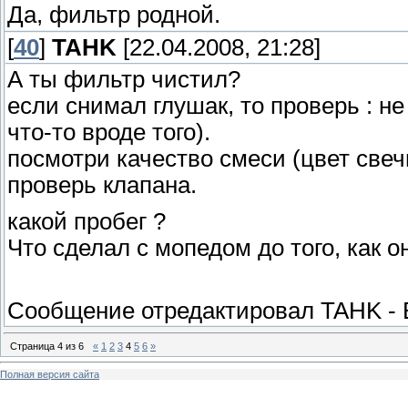
Да, фильтр родной.
[
40
]
TAHK
[22.04.2008, 21:28]
А ты фильтр чистил?
если снимал глушак, то проверь : не 
что-то вроде того).
посмотри качество смеси (цвет свеч
проверь клапана.
какой пробег ?
Что сделал с мопедом до того, как о
Сообщение отредактировал
TAHK
-
Страница
4
из
6
«
1
2
3
4
5
6
»
Полная версия сайта