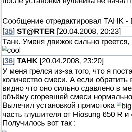
после установки нулевика не начал 
Сообщение отредактировал
TAHK
-
[
35
]
ST@RTER
[20.04.2008, 20:23]
Танк. Уменя движок сильно греется,
[
36
]
TAHK
[20.04.2008, 23:20]
У меня грелся из-за того, что я пос
количество смеси. А если обратить
видно что оно сильно сдавлено в ме
объёму сгоревшей смеси нормально
Вылечил установкой прямотока
часть глушителя от Hiosung 650 R и
Получилось вот так :