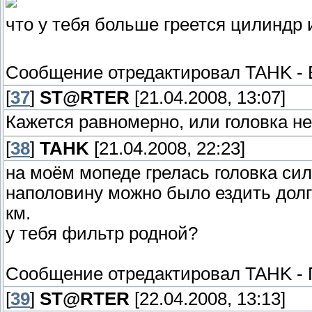
что у тебя больше греется цилиндр 
Сообщение отредактировал
TAHK
-
[
37
]
ST@RTER
[21.04.2008, 13:07]
Кажется равномерно, или головка н
[
38
]
TAHK
[21.04.2008, 22:23]
на моём мопеде грелась головка си
наполовину можно было ездить долго
км.
у тебя фильтр родной?
Сообщение отредактировал
TAHK
-
[
39
]
ST@RTER
[22.04.2008, 13:13]