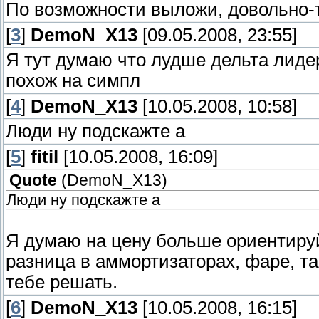
По возможности выложи, довольно-т
[
3
]
DemoN_X13
[09.05.2008, 23:55]
Я тут думаю что лудше дельта лиде
похож на симпл
[
4
]
DemoN_X13
[10.05.2008, 10:58]
Люди ну подскажте а
[
5
]
fitil
[10.05.2008, 16:09]
Quote
(
DemoN_X13
)
Люди ну подскажте а
Я думаю на цену больше ориентируй
разница в аммортизаторах, фаре, тах
тебе решать.
[
6
]
DemoN_X13
[10.05.2008, 16:15]