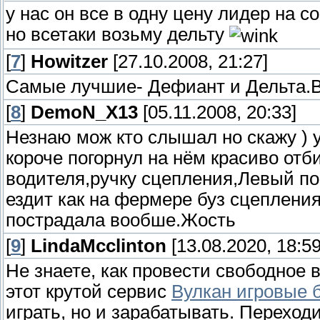
у нас он все в одну цену лидер на 
но всетаки возьму дельту
[
7
]
Howitzer
[27.10.2008, 21:27]
Самые лучшие- Дефиант и Дельта.В
[
8
]
DemoN_X13
[05.11.2008, 20:33]
Незнаю мож кто слышал но скажу ) у
короче погорнул на нём красиво отб
водителя,ручку сцепления,Левый пов
ездит как на фермере буз сцепления
пострадала вообше.Жость
[
9
]
LindaMcclinton
[13.08.2020, 18:59
Не знаете, как провести свободное 
этот крутой сервис
Вулкан игровые 
играть, но и зарабатывать. Переход