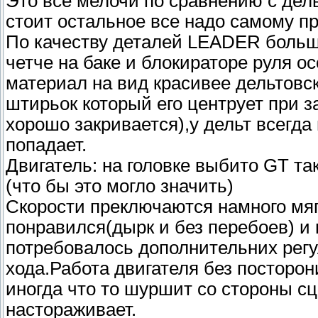
Это все мелочи по сравнению с дельт
стоит остальное все надо самому п
По качеству деталей LEADER больш
четче на баке и блокираторе руля ос
материал на вид красивее дельтовск
штирьок который его центрует при з
хорошо закривается),у дельт всегда
попадает.
Двигатель: на головке выбито GT т
(что бы это могло значить)
Скорости преключаются намного мяг
понравился(дырк и без перебоев) и 
потребовалось дополнительних регу
хода.Работа двигателя без посторон
иногда что то шуршит со стороны с
настораживает.