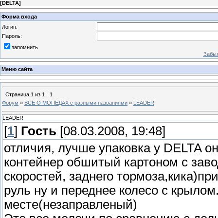
[
DELTA
]
Форма входа
Логин:
Пароль:
запомнить
Забыл
Меню сайта
Страница
1
из
1
1
Форум
»
ВСЕ О МОПЕДАХ с разными названиями
»
LEADER
LEADER
[
1
]
Гость
[08.03.2008, 19:48]
отличия, лучше упаковка у DELTA о
контейнер обшитый картоном с заво
скоростей, заднего тормоза,кика)пр
руль ну и переднее колесо с крылом
месте(незаправленый)