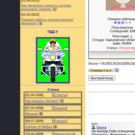
[21.04.2012]
Как увеличить скорость скутера,
мотоцикла, мопеда.
(
1
)
[21.04.2012]
Генерал-лейтена
Принцип работы четырехтактного
двигателя.
(
1
)
Пользователь
Сообщений:
638
ПДД У
Репутация:
0
Откуда: Харьковская облас
Байк: RDMX
Статус:
Отсутств
Форум
»
РАЗДЕЛ РАЗНООБРАЗН
1
Страница
1
из
1
Статьи
[01.04.2008]
[
Советы
]
Как смазать тросики?
(
2
)
[01.04.2008]
[
Защита
]
Мигалки
(
8
)
[09.07.2009]
[
Разное.
]
Азбука «У»бийцы
(
0
)
[23.03.2009]
[
Аккумклятор
]