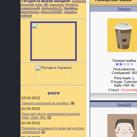
Сегодня на форум заходили:
Gora123
,
ironstell
,
julia_86
,
marusya
,
Porions
,
makarova44
,
Alehandro11
,
МияМия
,
Teherov
emerybqmt
,
dimon161987
,
cibadey
,
yekiteh
Генерал-майор
Пользователь
Сообщений:
392
Репутация:
0
Откуда: Сумска
Байк: HSF 55
Статус:
Отсутств
БЛОГИ
[15.04.2012]
Замена сцепления на китайце.
(
6
)
Gora123
[21.04.2012]
Реле-регулятор напряжения мопедов
Viper, Delta, Alfa.
(
2
)
[21.04.2012]
Проверка исправности реле-регулятора
напряжения
(
2
)