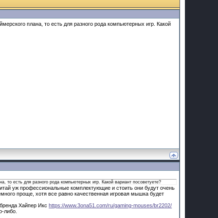
мерского плана, то есть для разного рода компьютерных игр. Какой
а, то есть для разного рода компьютерных игр. Какой вариант посоветуете?
считай уж профессиональные комплектующие и стоить они будут очень
емного проще, хотя все равно качественная игровая мышка будет
 бренда Хайпер Икс
https://www.3ona51.com/ru/gaming-mouses/br2202/
о-либо.