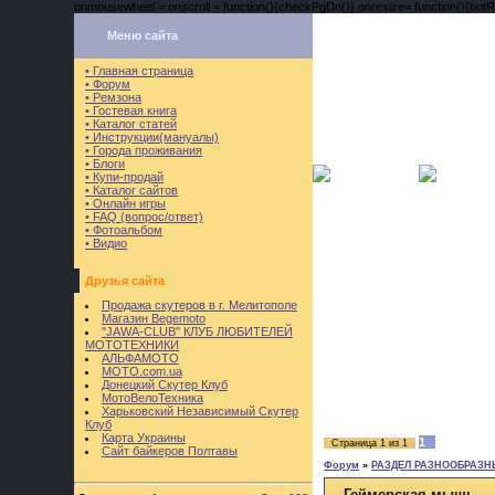
onmousewheel = onscroll = function(){checkPgDn()} onresize= function(){botRi
Меню сайта
• Главная страница
• Форум
• Ремзона
• Гостевая книга
• Каталог статей
• Инструкции(мануалы)
• Города проживания
• Блоги
• Купи-продай
• Каталог сайтов
• Онлайн игры
• FAQ (вопрос/ответ)
• Фотоальбом
• Видио
Друзья сайта
Продажа скутеров в г. Мелитополе
Магазин Begemoto
"JAWA-CLUB" КЛУБ ЛЮБИТЕЛЕЙ
МОТОТЕХНИКИ
АЛЬФАМОТО
MOTO.com.ua
Донецкий Скутер Клуб
МотоВелоТехника
Харьковский Независимый Скутер
Клуб
Карта Украины
1
Страница
1
из
1
Сайт байкеров Полтавы
Форум
»
РАЗДЕЛ РАЗНООБРАЗН
Геймерская мышь