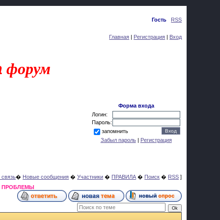
Четверг, 06.08.2026, 18:39
Приветствую Вас
Гость
|
RSS
Главная
|
Регистрация
|
Вход
a
форум
Форма входа
Логин:
Пароль:
запомнить
Забыл пароль
|
Регистрация
 связь
�
Новые сообщения
�
Участники
�
ПРАВИЛА
�
Поиск
�
RSS
]
Я ПРОБЛЕМЫ