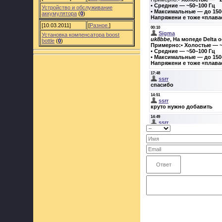
Устройство и обслуживание
аккумулятора
(
0
)
[10.03.2011]
[
Разное.
]
Установка компенсатора boost
bottle
(
0
)