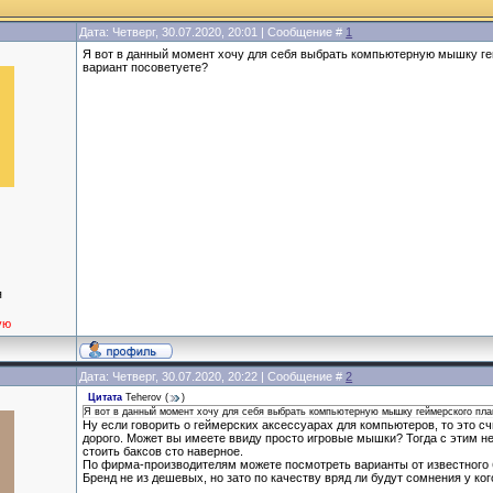
Дата: Четверг, 30.07.2020, 20:01 | Сообщение #
1
Я вот в данный момент хочу для себя выбрать компьютерную мышку гей
вариант посоветуете?
я
ую
Дата: Четверг, 30.07.2020, 20:22 | Сообщение #
2
Цитата
Teherov
(
)
Я вот в данный момент хочу для себя выбрать компьютерную мышку геймерского план
Ну если говорить о геймерских аксессуарах для компьютеров, то это 
дорого. Может вы имеете ввиду просто игровые мышки? Тогда с этим н
стоить баксов сто наверное.
По фирма-производителям можете посмотреть варианты от известного
Бренд не из дешевых, но зато по качеству вряд ли будут сомнения у ког