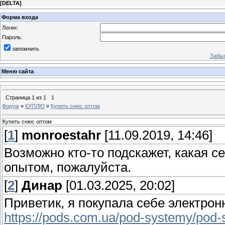
[
DELTA
]
Форма входа
Логин:
Пароль:
запомнить
Забыл
Меню сайта
Страница
1
из
1
1
Форум
»
КУПЛЮ
»
Купить снюс оптом
Купить снюс оптом
[
1
]
monroestahr
[11.09.2019, 14:46]
Возможно кто-то подскажет, какая с
опытом, пожалуйста.
[
2
]
Динар
[01.03.2025, 20:02]
Приветик, я покупала себе электрон
https://pods.com.ua/pod-systemy/pod-