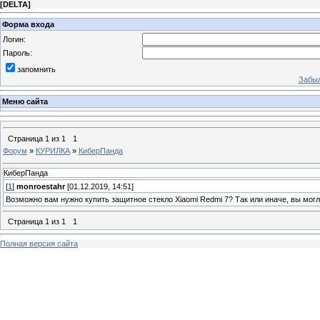
[
DELTA
]
Форма входа
Логин:
Пароль:
запомнить
Забыл
Меню сайта
Страница
1
из
1
1
Форум
»
КУРИЛКА
»
КиберПанда
КиберПанда
[
1
]
monroestahr
[01.12.2019, 14:51]
Возможно вам нужно купить защитное стекло Xiaomi Redmi 7? Так или иначе, вы мог
Страница
1
из
1
1
Полная версия сайта