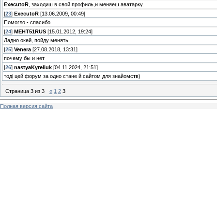
ExecutoR
, заходиш в свой профиль,и меняеш аватарку.
[
23
]
ExecutoR
[13.06.2009, 00:49]
Помогло - спасибо
[
24
]
MEHT51RUS
[15.01.2012, 19:24]
Ладно окей, пойду менять
[
25
]
Venera
[27.08.2018, 13:31]
почему бы и нет
[
26
]
nastyaKyreliuk
[04.11.2024, 21:51]
тоді цей форум за одно стане й сайтом для знайомств)
Страница
3
из
3
«
1
2
3
Полная версия сайта