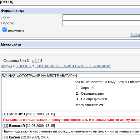
[
DELTA
]
Форма входа
Логин:
Пароль:
запомнить
Забыл
Меню сайта
Страница
3
из
3
«
1
2
3
Форум
»
ОПРОСЫ
»
ЛИЧНАЯ ФОТОГРАФИЯ НА МЕСТЕ АВАТАРКИ
ЛИЧНАЯ ФОТОГРАФИЯ НА МЕСТЕ АВАТАРКИ
Как вы относитесь к тому , что бы вме
1
.
Хорошо
2
.
Отрицательно
3
.
Не опредилился
Всего ответов:
29
[
1
]
НИЛОВИЧ
[28.02.2009, 21:15]
Уважаемые пользователи, прошу проголосовать и высказаться по этому пово
[
21
]
ExecutoR
[12.06.2009, 13:15]
Парни подскажите как сменить на фотку... я изначально пытался - нигде ненашёл как
[
22
]
kaZmir
[12.06.2009, 20:00]