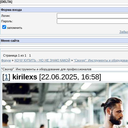
[
DELTA
]
Форма входа
Логин:
Пароль:
запомнить
Забыл
Меню сайта
Страница
1
из
1
1
Форум
»
ХОЧУ КУПИТЬ - НО НЕ ЗНАЮ КАКОЙ
»
“Свогер”: Инструменты и оборудова
“Свогер”: Инструменты и оборудование для профессионалов
[
1
]
kirilexs
[22.06.2025, 16:58]