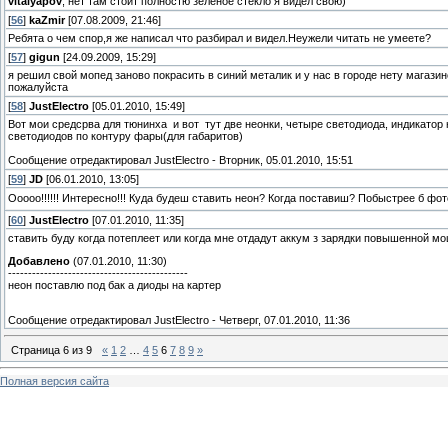
vitalyapov
, нет там стоит полностю зеленое стекло я видел свою)
[
56
]
kaZmir
[07.08.2009, 21:46]
Ребята о чем спор,я же написал что разбирал и видел.Неужели читать не умеете?
[
57
]
gigun
[24.09.2009, 15:29]
я решил свой мопед заново покрасить в синий металик и у нас в городе нету магазин
пожалуйста
[
58
]
JustElectro
[05.01.2010, 15:49]
Вот мои средсрва для тюнинха
и вот
тут две неонки, четыре светодиода, индикатор
светодиодов по контуру фары(для габаритов)
Сообщение отредактировал
JustElectro
-
Вторник, 05.01.2010, 15:51
[
59
]
JD
[06.01.2010, 13:05]
Ооооо!!!!!! Интересно!!! Куда будеш ставить неон? Когда поставиш? Побыстрее б фо
[
60
]
JustElectro
[07.01.2010, 11:35]
ставить буду когда потеплеет или когда мне отдадут аккум з зарядки повышенной м
Добавлено
(07.01.2010, 11:30)
---------------------------------------------
неон поставлю под бак а диоды на картер
Сообщение отредактировал
JustElectro
-
Четверг, 07.01.2010, 11:36
Страница
6
из
9
«
1
2
…
4
5
6
7
8
9
»
Полная версия сайта