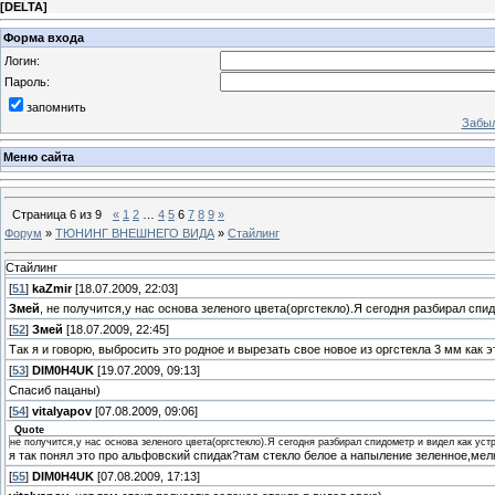
[
DELTA
]
Форма входа
Логин:
Пароль:
запомнить
Забыл
Меню сайта
Страница
6
из
9
«
1
2
…
4
5
6
7
8
9
»
Форум
»
ТЮНИНГ ВНЕШНЕГО ВИДА
»
Стайлинг
Стайлинг
[
51
]
kaZmir
[18.07.2009, 22:03]
Змей
, не получится,у нас основа зеленого цвета(оргстекло).Я сегодня разбирал спид
[
52
]
Змей
[18.07.2009, 22:45]
Так я и говорю, выбросить это родное и вырезать свое новое из оргстекла 3 мм как э
[
53
]
DIM0H4UK
[19.07.2009, 09:13]
Спасиб пацаны)
[
54
]
vitalyapov
[07.08.2009, 09:06]
Quote
не получится,у нас основа зеленого цвета(оргстекло).Я сегодня разбирал спидометр и видел как уст
я так понял это про альфовский спидак?там стекло белое а напыление зеленное,мел
[
55
]
DIM0H4UK
[07.08.2009, 17:13]