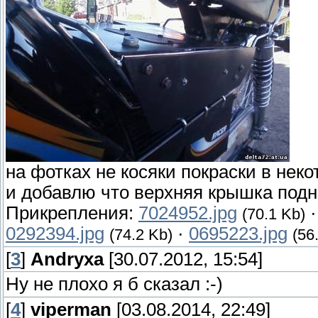
на фотках не косяки покраски в неко
и добавлю что верхняя крышка подн
Прикрепления:
7024952.jpg
(70.1 Kb)
0292394.jpg
·
0695223.jpg
(74.2 Kb)
(56
[
3
]
Andryxa
[30.07.2012, 15:54]
Ну не плохо я б сказал :-)
[
4
]
viperman
[03.08.2014, 22:49]