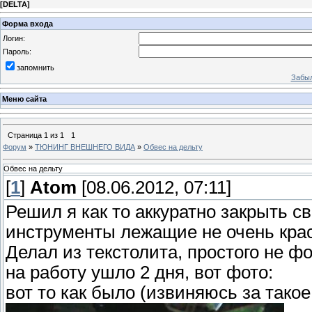
[
DELTA
]
Форма входа
Логин:
Пароль:
запомнить
Забыл
Меню сайта
Страница
1
из
1
1
Форум
»
ТЮНИНГ ВНЕШНЕГО ВИДА
»
Обвес на дельту
Обвес на дельту
[
1
]
Atom
[08.06.2012, 07:11]
Решил я как то аккуратно закрыть св
инструменты лежащие не очень крас
Делал из текстолита, простого не ф
на работу ушло 2 дня, вот фото:
вот то как было (извиняюсь за такое