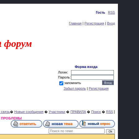
Суббота, 08.08.2026, 05:24
Приветствую Вас
Гость
|
RSS
Главная
|
Регистрация
|
Вход
a
форум
Форма входа
Логин:
Пароль:
запомнить
Забыл пароль
|
Регистрация
 связь
�
Новые сообщения
�
Участники
�
ПРАВИЛА
�
Поиск
�
RSS
]
Я ПРОБЛЕМЫ