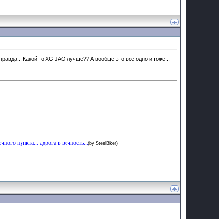
правда... Какой то XG JAO лучше?? А вообще это все одно и тоже...
ечного пункта... дорога в вечность...
(by SteelBiker)