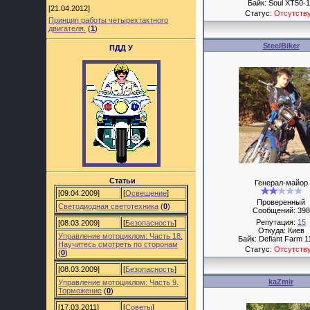
Байк: Soul XT50-
[21.04.2012]
Статус:
Отсутств
Принцип работы четырехтактного
двигателя.
(
1
)
SteelBiker
ПДД У
Статьи
Генерал-майор
[09.04.2009]
[
Освещение
]
Проверенный
Светодиодная светотехника
(
0
)
Сообщений:
398
Репутация:
15
[08.03.2009]
[
Безопасность
]
Откуда: Киев
Управление мотоциклом: Часть 18.
Байк: Defiant Farm 1
Научитесь смотреть по сторонам
Статус:
Отсутств
(
0
)
[08.03.2009]
[
Безопасность
]
kaZmir
Управление мотоциклом: Часть 9.
Торможение
(
0
)
[17.03.2011]
[
Советы
]