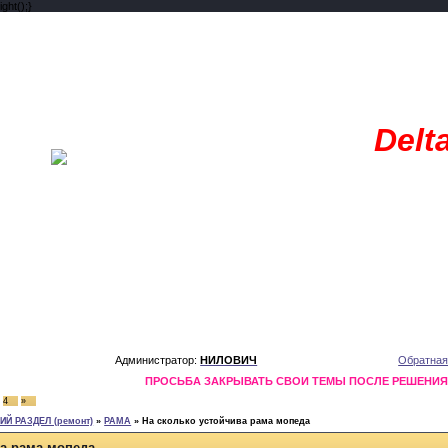
ght();}
Delt
Администратор:
НИЛОВИЧ
Обратная
ПРОСЬБА ЗАКРЫВАТЬ СВОИ ТЕМЫ ПОСЛЕ РЕШЕНИ
4
»
Й РАЗДЕЛ (ремонт)
»
РАМА
»
На сколько устойчива рама мопеда
ва рама мопеда