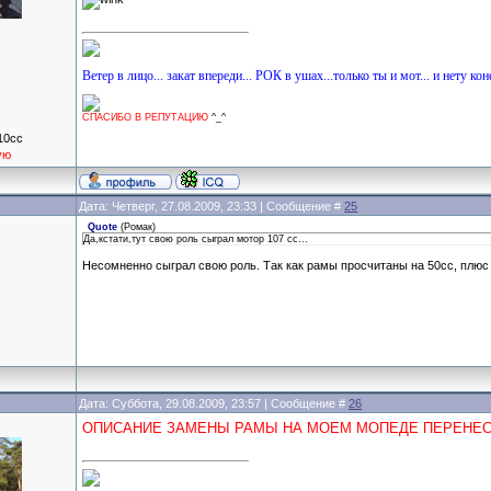
Ветер в лицо... закат впереди... РОК в ушах...только ты и мот... и нету кон
СПАСИБО В РЕПУТАЦИЮ
^_^
10cc
ую
Дата: Четверг, 27.08.2009, 23:33 | Сообщение #
25
Quote
(
Ромак
)
Да,кстати,тут свою роль сыграл мотор 107 сс...
Несомненно сыграл свою роль. Так как рамы просчитаны на 50сс, плюс
Дата: Суббота, 29.08.2009, 23:57 | Сообщение #
26
ОПИСАНИЕ ЗАМЕНЫ РАМЫ НА МОЕМ МОПЕДЕ ПЕРЕНЕС