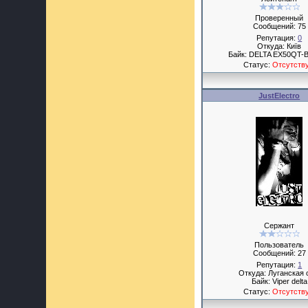
Проверенный
Сообщений:
75
Репутация:
0
Откуда: Київ
Байк: DELTA EX50QT-B
Статус:
Отсутств
JustElectro
Сержант
Пользователь
Сообщений:
27
Репутация:
1
Откуда: Луганская 
Байк: Viper delta
Статус:
Отсутств