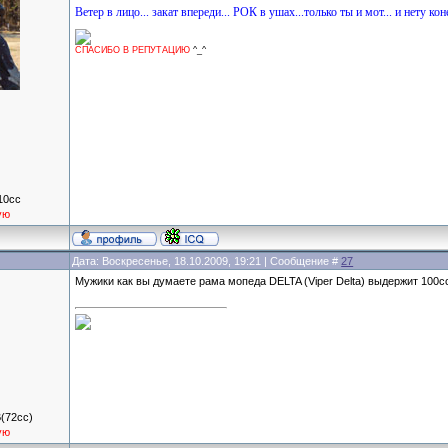
Ветер в лицо... закат впереди... РОК в ушах...только ты и мот... и нету кон
СПАСИБО В РЕПУТАЦИЮ
^_^
10cc
ую
Дата: Воскресенье, 18.10.2009, 19:21 | Сообщение #
27
Мужики как вы думаете рама мопеда DELTA (Viper Delta) выдержит 100с
(72сс)
ую