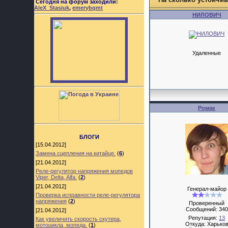
Сегодня на форум заходили:
AleX_Stasiuk
,
emerybqmt
НИЛОВИЧ
Удаленные
Ромак
БЛОГИ
[15.04.2012]
Замена сцепления на китайце.
(
6
)
[21.04.2012]
Реле-регулятор напряжения мопедов
Viper, Delta, Alfa.
(
2
)
[21.04.2012]
Генерал-майор
Проверка исправности реле-регулятора
напряжения
(
2
)
Проверенный
Сообщений:
340
[21.04.2012]
Репутация:
13
Как увеличить скорость скутера,
Откуда: Харько
мотоцикла, мопеда.
(
1
)