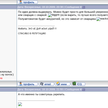
Дата: Воскресенье, 18.10.2009, 20:38 | Сообщение #
28
По идеи должна выдержать. Можно будет просто для большей увереннос
или сварщик с сваркой.
(если варить, то лучше всего полуавто
Полуавтоматом будет аккуратней, но это зависит от сварщика
МиВиНа, ЭтО нЕ ДлЯ мОиХ уШеЙ !!!
СПАСИБО В РЕПУТАЦИЮ
Белополье.
 ну почти:)
ую
Дата: Воскресенье, 18.10.2009, 21:55 | Сообщение #
29
А что именно ты советуешь укрепить.