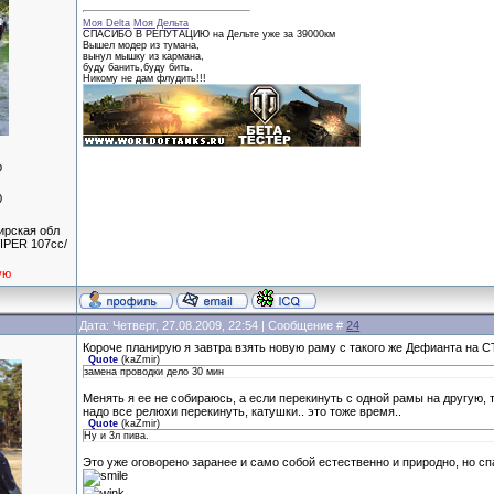
Моя Delta
Моя Дельта
СПАСИБО В РЕПУТАЦИЮ на Дельте уже за 39000км
Вышел модер из тумана,
вынул мышку из кармана,
буду банить,буду бить.
Никому не дам флудить!!!
р
0
ирская обл
IPER 107сс/
ую
Дата: Четверг, 27.08.2009, 22:54 | Сообщение #
24
Короче планирую я завтра взять новую раму с такого же Дефианта на СТ
Quote
(
kaZmir
)
замена проводки дело 30 мин
Менять я ее не собираюсь, а если перекинуть с одной рамы на другую, т
надо все релюхи перекинуть, катушки.. это тоже время..
Quote
(
kaZmir
)
Ну и 3л пива.
Это уже оговорено заранее и само собой естественно и природно, но с