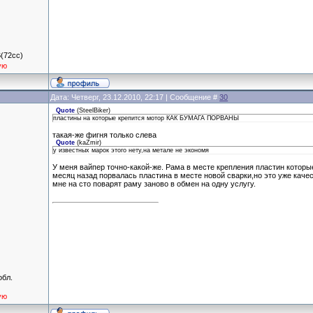
(72сс)
ую
Дата: Четверг, 23.12.2010, 22:17 | Сообщение #
30
Quote
(
SteelBiker
)
пластины на которые крепится мотор КАК БУМАГА ПОРВАНЫ
такая-же фигня только слева
Quote
(
kaZmir
)
у известных марок этого нету,на метале не экономя
У меня вайпер точно-какой-же. Рама в месте крепления пластин которы
месяц назад порвалась пластина в месте новой сварки,но это уже каче
мне на сто поварят раму заново в обмен на одну услугу.
обл.
ую