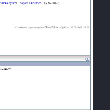
ечного пункта... дорога в вечность...
(by SteelBiker)
SteelBiker
Сообщение отредактировал
-
Суббота, 29.08.2009, 23:59
с мотор?