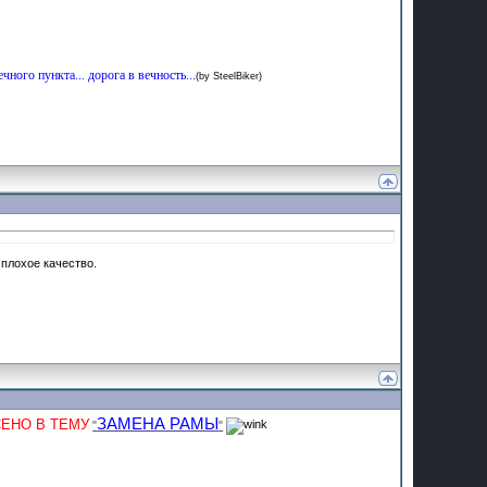
ечного пункта... дорога в вечность...
(by SteelBiker)
 плохое качество.
ЗАМЕНА РАМЫ
ЕНО В ТЕМУ
"
"