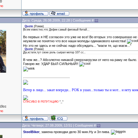
10
ую
Дата: Среда, 26.08.2009, 22:28 | Сообщение #
22
Quote
(
Ромак
)
Всем известно,что Дефик-самый фиговый Китай...
Во первых я НЕ согласен-это уже не все! Во вторых это совершенно не 
неужели не понятно что все наши мопеды одинакового качества!
Но это не здесь и не сейчас надо обсуждать... "маєм те, що маєм..."
Quote
(
Ромак
)
Да,кстати,тут свою роль сыграл мотор 107 сс..
В чем же...? Абсолютно никакой сверхнагрузки от него на раму не было.
Говорю же: УДАР БЫЛ СИЛЬНЫЙ!!
Ветер в лицо... закат впереди... РОК в ушах...только ты и мот... и нету кон
СПАСИБО В РЕПУТАЦИЮ
^_^
10cc
ую
Дата: Четверг, 27.08.2009, 13:51 | Сообщение #
23
SteelBiker
, замена проводки дело 30 мин.Ну и 3л пива.