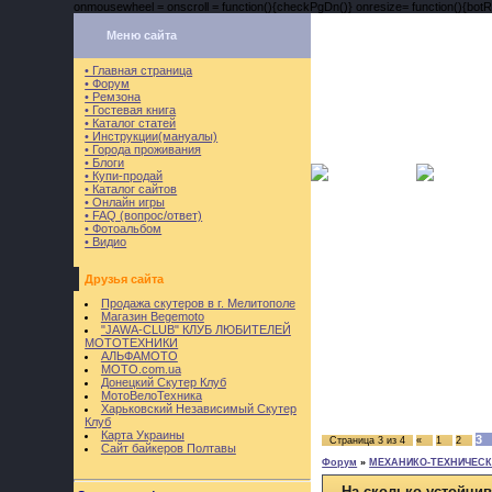
onmousewheel = onscroll = function(){checkPgDn()} onresize= function(){botRi
Меню сайта
• Главная страница
• Форум
• Ремзона
• Гостевая книга
• Каталог статей
• Инструкции(мануалы)
• Города проживания
• Блоги
• Купи-продай
• Каталог сайтов
• Онлайн игры
• FAQ (вопрос/ответ)
• Фотоальбом
• Видио
Друзья сайта
Продажа скутеров в г. Мелитополе
Магазин Begemoto
"JAWA-CLUB" КЛУБ ЛЮБИТЕЛЕЙ
МОТОТЕХНИКИ
АЛЬФАМОТО
MOTO.com.ua
Донецкий Скутер Клуб
МотоВелоТехника
Харьковский Независимый Скутер
Клуб
Карта Украины
3
Страница
3
из
4
«
1
2
Сайт байкеров Полтавы
Форум
»
МЕХАНИКО-ТЕХНИЧЕСКИ
На сколько устойчи