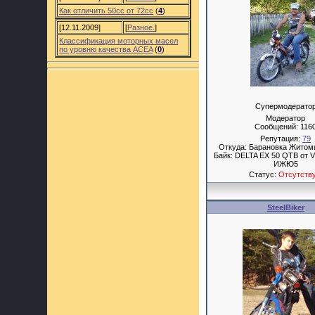
Как отличить 50cc от 72cc
(
4
)
[12.11.2009]
[
Разное.
]
Классификация моторных масел
по уровню качества ACEA
(
0
)
Супермодерато
Модератор
Сообщений:
116
Репутация:
79
Откуда: Барановка Житом
Байк: DELTA EX 50 QTB от V
ИЖЮ5
Статус:
Отсутств
SteelBiker