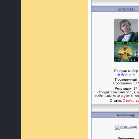
ST@RTER
Генерал-майор
Проверенный
Сообщений:
377
Репутация:
17
Откуда: Сумская обл., г. 
Байк: CoRRaDo = уже 107cc
Статус:
Отсутств
Александр
Лейтенант