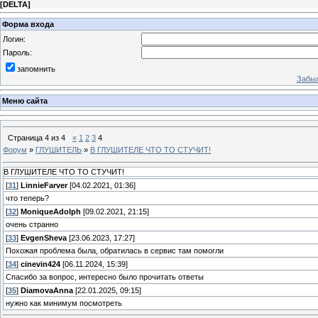
[
DELTA
]
Форма входа
Логин:
Пароль:
запомнить
Забыл
Меню сайта
Страница
4
из
4
«
1
2
3
4
Форум
»
ГЛУШИТЕЛЬ
»
В ГЛУШИТЕЛЕ ЧТО ТО СТУЧИТ!
В ГЛУШИТЕЛЕ ЧТО ТО СТУЧИТ!
[
31
]
LinnieFarver
[04.02.2021, 01:36]
что теперь?
[
32
]
MoniqueAdolph
[09.02.2021, 21:15]
очень странно
[
33
]
EvgenSheva
[23.06.2023, 17:27]
Похожая проблема была, обратилась в сервис там помогли
[
34
]
cinevin424
[06.11.2024, 15:39]
Спасибо за вопрос, интересно было прочитать ответы
[
35
]
DiamovaAnna
[22.01.2025, 09:15]
нужно как минимум посмотреть