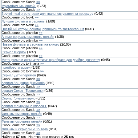
Сообщение от:
Sands
»»
Мультфильмы онлайн
(
0
/
23
)
Сообщение от:
Sands
»»
Зручні meal prep страви для транспортування та перекусу
(
0
/
42
)
Сообщение от:
lvovk
»»
Лучшие фильмы и сериалы
(
1
/
89
)
Сообщение от:
lvovk
»»
Постійний струм: основи, принципи та застосування
(
0
/
31
)
Сообщение от:
plitvinko
»»
Аниме-сериалы смотреть онлайн
(
1
/
38
)
Сообщение от:
plitvinko
»»
Новые фильмы и сериалы на киного
(
2
/
105
)
Сообщение от:
plitvinko
»»
Сериал Шерлок
(
1
/
37
)
Сообщение от:
plitvinko
»»
Мотоцикли чи легка атлетика: що обрати для драйву і розвитку
(
0
/
45
)
Сообщение от:
torimarta
»»
приобрести домен
(
1
/
59
)
Сообщение от:
torimarta
»»
Сериал Дети перемен
(
0
/
40
)
Сообщение от:
Sands
»»
сериал Защищая Джейкоба
(
0
/
49
)
Сообщение от:
Sands
»»
сериал Секрет Тропиканки
(
0
/
36
)
Сообщение от:
Sands
»»
Сериал Элементарно
(
0
/
31
)
Сообщение от:
Sands
»»
сериал Жемчужина класса Е
(
0
/
47
)
Сообщение от:
Sands
»»
Фильмы смотреть онлайн
(
0
/
49
)
Сообщение от:
Sands
»»
Фильмы смотреть онлайн
(
0
/
51
)
Сообщение от:
Sands
»»
Фильмы и сериалы 2025 года
(
0
/
31
)
Сообщение от:
Sands
»»
Найдено
67
тем. На странице показано
25
тем.