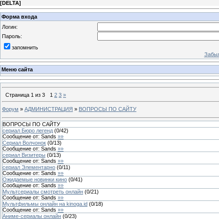
[
DELTA
]
Форма входа
Логин:
Пароль:
запомнить
Забыл
Меню сайта
Страница
1
из
3
1
2
3
»
Форум
»
АДМИНИСТРАЦИЯ
»
ВОПРОСЫ ПО САЙТУ
ВОПРОСЫ ПО САЙТУ
сериал Бюро легенд
(
0
/
42
)
Сообщение от:
Sands
»»
Сериал Волчонок
(
0
/
13
)
Сообщение от:
Sands
»»
сериал Визитеры
(
0
/
13
)
Сообщение от:
Sands
»»
сериал Элементарно
(
0
/
11
)
Сообщение от:
Sands
»»
Ожидаемые новинки кино
(
0
/
41
)
Сообщение от:
Sands
»»
Мультсериалы смотреть онлайн
(
0
/
21
)
Сообщение от:
Sands
»»
Мультфильмы онлайн на kinoga.id
(
0
/
18
)
Сообщение от:
Sands
»»
Аниме-сериалы онлайн
(
0
/
23
)