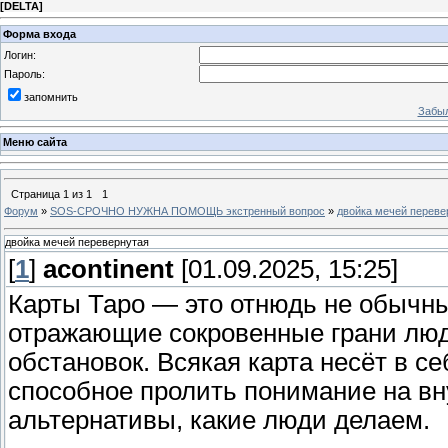
[
DELTA
]
Форма входа
Логин:
Пароль:
запомнить
Забыл
Меню сайта
Страница
1
из
1
1
Форум
»
SOS-СРОЧНО НУЖНА ПОМОЩЬ экстренный вопрос
»
двойка мечей переве
двойка мечей перевернутая
[
1
]
acontinent
[01.09.2025, 15:25]
Карты Таро — это отнюдь не обычны
отражающие сокровенные грани люд
обстановок. Всякая карта несёт в с
способное пролить понимание на в
альтернативы, какие люди делаем.