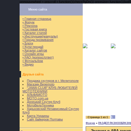
onmousewheel = onscroll = function(){checkPgDn()} onresize= function(){botRi
Меню сайта
• Главная страница
• Форум
• Ремзона
• Гостевая книга
• Каталог статей
• Инструкции(мануалы)
• Города проживания
• Блоги
• Купи-продай
• Каталог сайтов
• Онлайн игры
• FAQ (вопрос/ответ)
• Фотоальбом
• Видио
Друзья сайта
Продажа скутеров в г. Мелитополе
Магазин Begemoto
"JAWA-CLUB" КЛУБ ЛЮБИТЕЛЕЙ
МОТОТЕХНИКИ
АЛЬФАМОТО
MOTO.com.ua
Донецкий Скутер Клуб
МотоВелоТехника
Харьковский Независимый Скутер
Клуб
Карта Украины
1
Страница
1
из
1
Сайт байкеров Полтавы
Форум
»
РАЗДЕЛ РАЗНООБРАЗН
Эксперт в ABA-терап