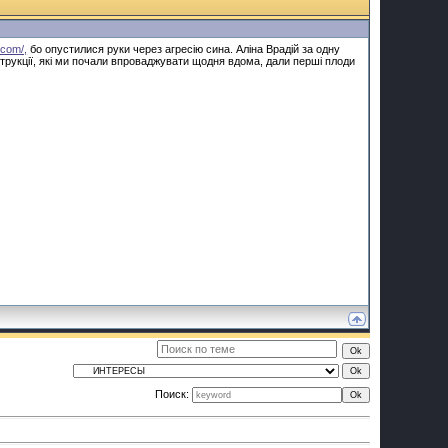
.com/,
бо опустилися руки через агресію сина. Аліна Врадій за одну
нструкції, які ми почали впроваджувати щодня вдома, дали перші плоди
Поиск: