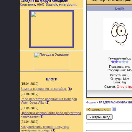
Сегодня на форум заходили:
Кристина
,
AleX_Stasiuk
,
emerybqmt
Lycjik
Генерал-майор
Пользователь
Сообщений:
445
Репутация:
0
Откуда: kiev
БЛОГИ
Байк: bg
[15.04.2012]
Статус:
Отсутств
Замена сцепления на китайце.
(
6
)
[21.04.2012]
Реле-регулятор напряжения мопедов
Viper, Delta, Alfa.
(
2
)
Форум
»
РАЗДЕЛ РАЗНООБРАЗН
[21.04.2012]
1
Страница
1
из
1
Проверка исправности реле-регулятора
напряжения
(
2
)
[21.04.2012]
Как увеличить скорость скутера,
мотоцикла, мопеда.
(
1
)