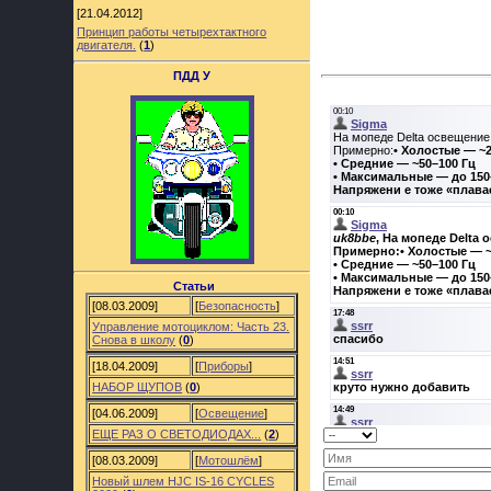
[21.04.2012]
Принцип работы четырехтактного
двигателя.
(
1
)
ПДД У
Статьи
[08.03.2009]
[
Безопасность
]
Управление мотоциклом: Часть 23.
Снова в школу
(
0
)
[18.04.2009]
[
Приборы
]
НАБОР ЩУПОВ
(
0
)
[04.06.2009]
[
Освещение
]
ЕЩЕ РАЗ О СВЕТОДИОДАХ...
(
2
)
[08.03.2009]
[
Мотошлём
]
Новый шлем HJC IS-16 CYCLES