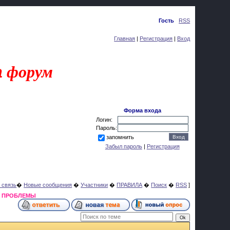
Суббота, 08.08.2026, 18:29
Приветствую Вас
Гость
|
RSS
Главная
|
Регистрация
|
Вход
a
форум
Форма входа
Логин:
Пароль:
запомнить
Забыл пароль
|
Регистрация
 связь
�
Новые сообщения
�
Участники
�
ПРАВИЛА
�
Поиск
�
RSS
]
Я ПРОБЛЕМЫ