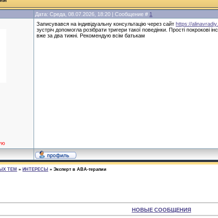
Дата: Среда, 08.07.2026, 18:20 | Сообщение #
1
Записувався на індивідуальну консультацію через сайт
https://alinavradiy
зустріч допомогла розібрати тригери такої поведінки. Прості покрокові і
вже за два тижні. Рекомендую всім батькам
ую
ЫХ ТЕМ
»
ИНТЕРЕСЫ
»
Эксперт в ABA-терапии
НОВЫЕ СООБЩЕНИЯ