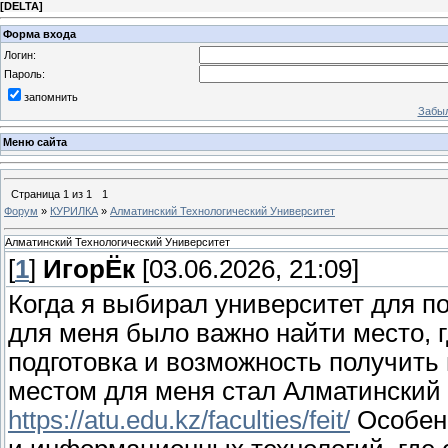
[
DELTA
]
Форма входа
Логин:
Пароль:
запомнить
Забыл
Меню сайта
Страница
1
из
1
1
Форум
»
КУРИЛКА
»
Алматинский Технологический Университет
Алматинский Технологический Университет
[
1
]
ИгорЁк
[03.06.2026, 21:09]
Когда я выбирал университет для п
для меня было важно найти место, 
подготовка и возможность получить
местом для меня стал Алматинский 
https://atu.edu.kz/faculties/feit/
Особенн